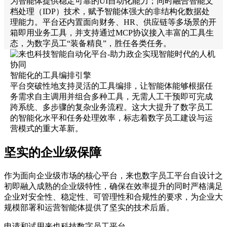
为智能体提供稳定可靠的UI自动化能力；同时融合智能文
档处理（IDP）技术，赋予智能体强大的非结构化数据处
理能力。平台还内置面向财务、HR、供应链等多场景的开
箱即用业务工具，并支持通过MCP协议接入丰富的工具生
态，为数字员工“装备精良”，胜任各类任务。
智能化的工具编排引擎
平台突破性地支持灵活的工具编排，让智能体能够根据任
务需求自主调用并组合多种工具，无需人工干预即可完成
跨系统、多步骤的复杂业务流程。这大大提升了数字员工
的智能化水平和任务处理效率，标志着数字员工建设与运
营模式的重大革新。
坚实的企业级保障
作为面向企业级市场的核心平台，来也数字员工平台自设计之
初即融入成熟的企业级特性，确保在效率提升的同时严格满足
企业对安全性、稳定性、可管理性和合规性的要求，为企业大
规模部署和运营智能体提供了坚实的技术后盾。
申请和试用来也科技数字员工平台