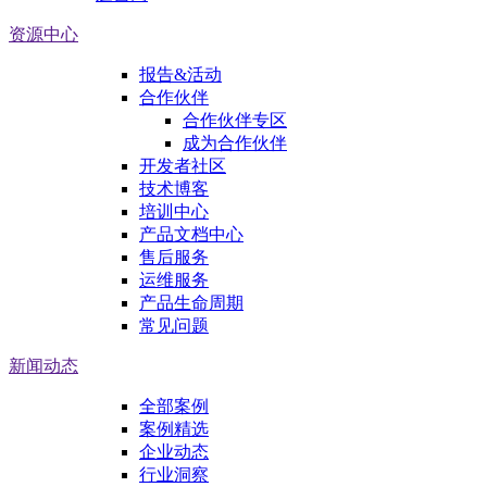
资源中心
报告&活动
合作伙伴
合作伙伴专区
成为合作伙伴
开发者社区
技术博客
培训中心
产品文档中心
售后服务
运维服务
产品生命周期
常见问题
新闻动态
全部案例
案例精选
企业动态
行业洞察