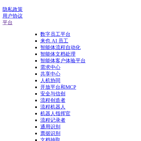
隐私政策
用户协议
平台
数字员工平台
来也 AI 员工
智能体流程自动化
智能体文档处理
智能体客户体验平台
需求中心
共享中心
人机协同
开放平台和MCP
安全与信创
流程创造者
流程机器人
机器人指挥官
流程记录者
通用识别
票据识别
文档抽取