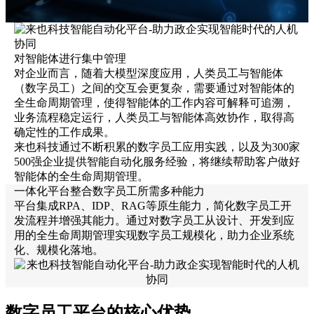
对智能体进行集中管理
对企业而言，随着大模型深度应用，人类员工与智能体
（数字员工）之间的交互会更复杂，需要通过对智能体的
全生命周期管理，使得智能体的工作内容可解释可追溯，
业务流程稳定运行，人类员工与智能体高效协作，取得高
确定性的工作成果。
来也科技通过不断积累的数字员工应用实践，以及为300家
500强企业提供智能自动化服务经验，将继续帮助客户做好
智能体的全生命周期管理。
一体化平台整合数字员工所需多种能力
平台集成RPA、IDP、RAG等原生能力，简化数字员工开
发流程并增强其能力。通过对数字员工从设计、开发到应
用的全生命周期管理实现数字员工规模化，助力企业系统
化、规模化落地。
数字员工平台的核心优势