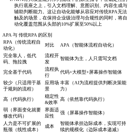
执行底座之上，引入文档理解、意图识别、内容生成与
辅助判断能力。这让自动化能够从容应对传统RPA无法
触及的场景，在保持企业级治理与合规性的同时，将自
动化覆盖范围从头部的10%扩展至50%以上
APA 与 传统RPA 的区别
RPA（传统流程自
对比
APA（智能体流程自动化）
动化）
完全靠人，低代
流程开
智能体为主，人只需写文档
码、拖拉拽
发
流程执
完全基于代码
代码+大模型+屏幕操作智能体
行
较少（只适用于基
应用场
丰富（AI为流程提供判断决策能
于规则的流程）
景
力）
稳定性
高（代码执行）
高（依然靠代码执行）
&效率
弱（界面变化就要
界面适
强（屏幕操作智能体）
修改代码）
应性
人力是不可扩展的
智能体承担边际成本，实现可持
成本
瓶颈（线性成本）
续的规模化（边际成本递减）