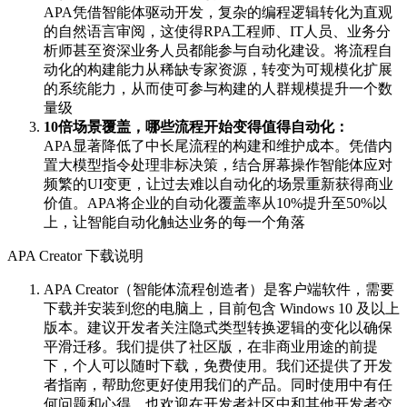
APA凭借智能体驱动开发，复杂的编程逻辑转化为直观
的自然语言审阅，这使得RPA工程师、IT人员、业务分
析师甚至资深业务人员都能参与自动化建设。将流程自
动化的构建能力从稀缺专家资源，转变为可规模化扩展
的系统能力，从而使可参与构建的人群规模提升一个数
量级
10倍场景覆盖，哪些流程开始变得值得自动化：
APA显著降低了中长尾流程的构建和维护成本。凭借内
置大模型指令处理非标决策，结合屏幕操作智能体应对
频繁的UI变更，让过去难以自动化的场景重新获得商业
价值。APA将企业的自动化覆盖率从10%提升至50%以
上，让智能自动化触达业务的每一个角落
APA Creator 下载说明
APA Creator（智能体流程创造者）是客户端软件，需要
下载并安装到您的电脑上，目前包含 Windows 10 及以上
版本。建议开发者关注隐式类型转换逻辑的变化以确保
平滑迁移。我们提供了社区版，在非商业用途的前提
下，个人可以随时下载，免费使用。我们还提供了开发
者指南，帮助您更好使用我们的产品。同时使用中有任
何问题和心得，也欢迎在开发者社区中和其他开发者交