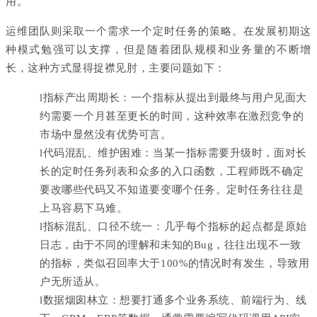
用。
运维团队则采取一个需求一个定时任务的策略。在发展初期这
种模式勉强可以支撑，但是随着团队规模和业务量的不断增
长，这种方式显得捉襟见肘，主要问题如下：
l
指标产出周期长：一个指标从提出到最终与用户见面大
约需要一个月甚至更长的时间，这种效率在激烈竞争的
市场中显然没有优势可言。
l
代码混乱、维护困难：当某一指标需要升级时，面对长
长的定时任务列表和众多的入口函数，工程师既不确定
要改哪些代码又不知道要变哪个任务。定时任务往往是
上马容易下马难。
l
指标混乱、口径不统一：几乎每个指标的起点都是原始
日志，由于不同的理解和未知的Bug，往往出现不一致
的指标，类似召回率大于100%的情况时有发生，导致用
户无所适从。
l
数据烟囱林立：想要打通多个业务系统、前端行为、线