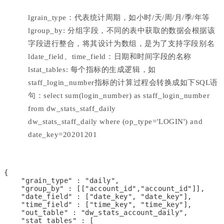
l
grain_type：代表统计周期，如小时/天/周/月/季/年等
l
group_by: 分组字段，不同的表中获取的数据会根据该
字段进行整合，将其设计为数组，是为了支持字段别名
l
date_field、time_field：日期和时间字段的名称
l
stat_tables: 每个指标的生成逻辑，如
staff_login_number指标的计算过程会转换成如下SQL语
句：select sum(login_number) as staff_login_number
from dw_stats_staff_daily
dw_stats_staff_daily where (op_type='LOGIN') and
date_key=20201201
{
    "grain_type" : "daily",
    "group_by" : [["account_id","account_id"]],
    "date_field" : ["date_key", "date_key"],
    "time_field" : ["time_key", "time_key"],
    "out_table" : "dw_stats_account_daily",
    "stat_tables" : [