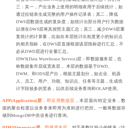
三：其一，产出业务上使用的明细表用于后续统计，如
通过拉链表生成完整的用户操作记录表；其二，降低
DWS层数据生成的复杂度，如统计出部分用户行为数据
以便在DWS层将其按照主题汇总；其三，减少DWS层重
复统计的计算量，比如在本层统计出粒度更小的知识点
的相关指标，在DWS层直接根据该层指标进行汇总，不
必从DWD层进行全量汇总。
l
DWS(Data Warehouse Service)层：即数据服务层，也
称数据集市层或宽表层 。本层的数据基于DWD、
DWM、和ODS层产出，根据主题划分，如企业、机器
人、员工、用户、功能、知识点、任务等主题，生成统
计字段较多的宽表，以供后续业务查询和OLAP使用。
APP(Application)层
，即应用数据层
，本层面向特定业务，数
据的聚合粒度以业务拿来即用为准则进行把控。一般将数据存
储到MongoDB中供业务进行查询。
DIM(Dimension)层
，即维度表层
，对于基数比较小的维表（比