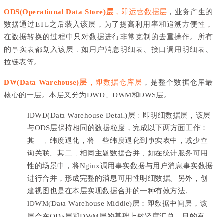
ODS(Operational Data Store)层
，即运营数据层
，业务产生的
数据通过ETL之后装入该层，为了提高利用率和追溯方便性，
在数据转换的过程中只对数据进行非常克制的去重操作。所有
的事实表都划入该层，如用户消息明细表、接口调用明细表、
拉链表等。
DW(Data Warehouse)层
，即数据仓库层
，是整个数据仓库最
核心的一层。本层又分为DWD、DWM和DWS层。
l
DWD(Data Warehouse Detail)层：即明细数据层，该层
与ODS层保持相同的数据粒度，完成以下两方面工作：
其一，纬度退化，将一些纬度退化到事实表中，减少查
询关联。其二，相同主题数据合并，如在统计服务可用
性的场景中，将Nginx调用事实数据与用户消息事实数据
进行合并，形成完整的消息可用性明细数据。另外，创
建视图也是在本层实现数据合并的一种有效方法。
l
DWM(Data Warehouse Middle)层：即数据中间层，该
层会在ODS层和DWM层的基础上做轻度汇总，目的有