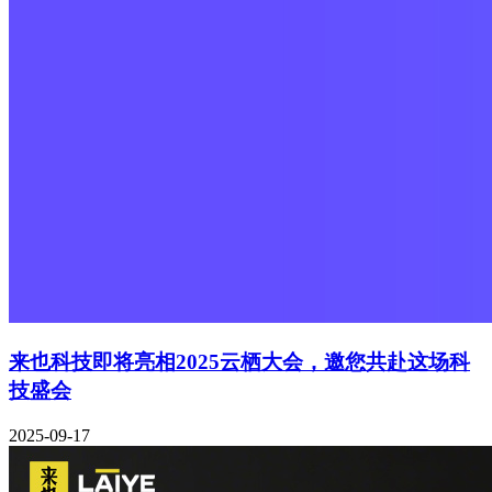
来也科技即将亮相2025云栖大会，邀您共赴这场科
技盛会
2025-09-17