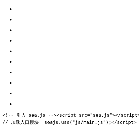
<!-- 引入 sea.js -->
<script src="sea.js"></script
// 加载入口模块
  seajs.use("js/main.js");
</script>