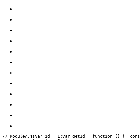
// ModuleA.js
var id = 1;
var getId = function () {
  cons