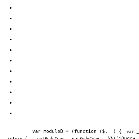
var moduleB = (function ($, _) {
var
 _
  }
})(jQuery,
return
 {
    getBodyCopy: _getBodyCopy,