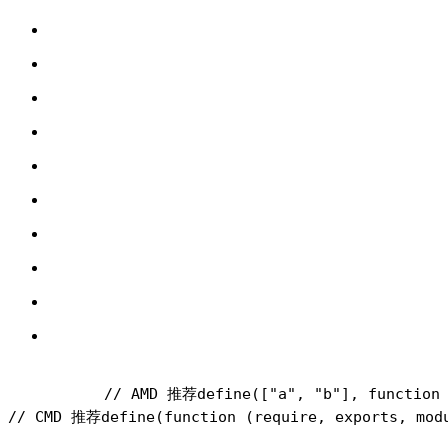
// AMD 推荐
define(["a", "b"], function
// CMD 推荐
define(function (require, exports, mod