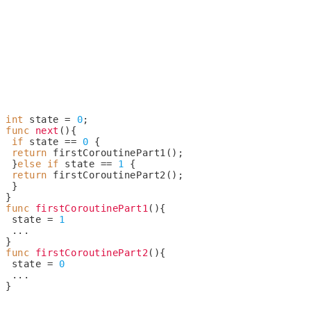
int
 state = 
0
;
func
next
()
{
if
 state == 
0
 {
return
 firstCoroutinePart1();
 }
else
if
 state == 
1
 {
return
 firstCoroutinePart2();
 }
}
func
firstCoroutinePart1
()
{
 state = 
1
 ...
}
func
firstCoroutinePart2
()
{
 state = 
0
 ...
}