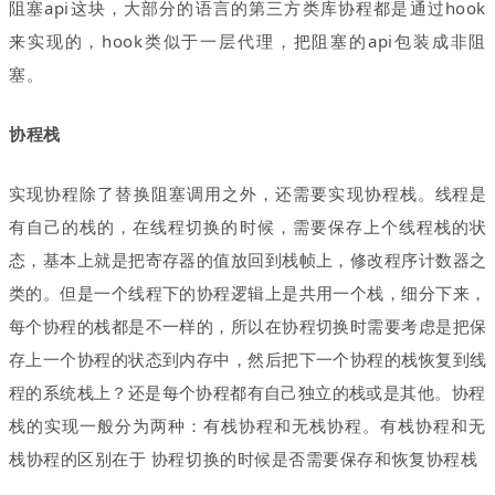
阻塞api这块，大部分的语言的第三方类库协程都是通过hook
来实现的，hook类似于一层代理，把阻塞的api包装成非阻
塞。
协程栈
实现协程除了替换阻塞调用之外，还需要实现协程栈。
线程是
有自己的栈的
，
在线程切换的时候
，
需要保存上个线程栈
的状
态
，
基本上就是把寄存器的值放回到栈帧上
，
修
改
程序计数器之
类的
。
但是一个线程下的协程逻辑上
是共用一个
栈
，细分下来，
每个协程的
栈
都是
不一样的
，
所以在协程切换时
需要考虑是把
保
存上一个协程的状态到内存中
，
然后把下一个协程的栈恢复
到线
程的系统栈上？
还是每个协程都有自己独立的栈或是其他
。
协程
栈的实现一般分为两种：有栈协程和无栈协程。
有栈协程和无
栈协程的区别在于 协程切换的时候是否需要保存和恢复协程栈