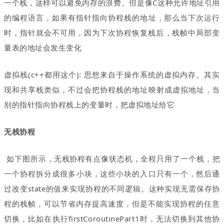
一个栈，这样可以避免内存的浪费。但是像C这种允许地址引用
的编程语言
，
如果有指针指向协程栈的地址
，
那么当下次运行
时
，
指针就会不可用
，
因为下次协程恢复栈后
，
栈帧中局部变
量表的地址会发生变化
虚拟栈(c++都用这个): 思想来自于操作系统的虚拟内存。其实
现和共享栈类似
，
不过会把协程栈的地址映射成虚拟地址
，
当
别的指针指向协程栈上的变量时
，
把虚拟地址给它
无栈协程
如下图所示
，无栈协程
有点像状态机
，
全程只用了一个栈
，
把
一个协程拆分成很多小块
，
这些小块的入口只有一个
，
然后通
过改变state的值来实现协程的不同逻辑。这种实现无需保存协
程的栈帧
，
可以节省内存提高速度
，
但是不能实现协程的任意
切换，比如在执行firstCoroutinePart1时，无法切换到其他协