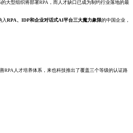
90%的大型组织将部署RPA，而人才缺口已成为制约行业落地的最
纳入
RPA、
IDP
和企业
对话式AI平台
三大魔力象限
的中国企业，
完善RPA人才培养体系，来也科技推出了覆盖三个等级的认证路