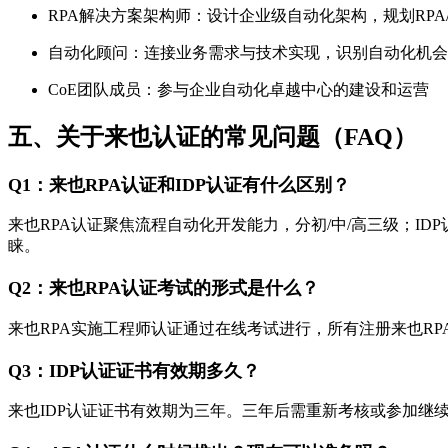
RPA解决方案架构师：设计企业级自动化架构，规划RPA/
自动化顾问：连接业务需求与技术实现，识别自动化机会
CoE团队成员：参与企业自动化卓越中心的建设和运营
五、关于来也认证的常见问题（FAQ）
Q1：来也RPA认证和IDP认证有什么区别？
来也RPA认证聚焦流程自动化开发能力，分初/中/高三级；ID
睐。
Q2：来也RPA认证考试的形式是什么？
来也RPA实施工程师认证通过在线考试进行，所有注册来也RPA的用户均可参加。具
Q3：IDP认证证书有效期多久？
来也IDP认证证书有效期为三年。三年后需重新考核或参加继