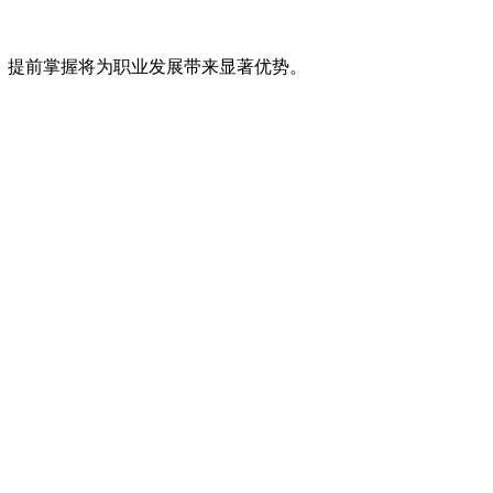
向，提前掌握将为职业发展带来显著优势。