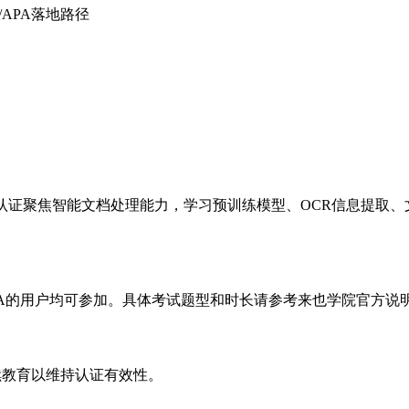
APA落地路径
P认证聚焦智能文档处理能力，学习预训练模型、OCR信息提取、
体考试题型和时长请参考来也学院官方说明。https://academy.lai
续教育以维持认证有效性。