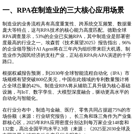
一、RPA在制造业的三大核心应用场景
制造业的业务流程具有高度重复性、跨系统交互频繁、数据量
庞大等特点，这与RPA技术的核心能力高度匹配。德勤全球
RPA调查显示，53%的企业已实施RPA，其中制造业是部署密
度最高的行业之一。埃森哲《技术展望2025》报告指出，96%
的企业领导预计AI Agent将在三年内为组织带来巨大机遇。制
造业作为国民经济的支柱产业，正站在RPA向APA演进的十字
路口。
根据权威报告预测，到2030年全球智能流程自动化（IPA）市
场规模有望突破800亿美元，中国在此领域的专利数量预计将
占全球总量的42%。制造业RPA将从辅助工具升级为核心基础
设施，与IoT、数字孪生、大模型深度融合，驱动更高水平的
自动化与智能化。
在行业分布中，制造与金融、医疗、零售共同占据超75%的市
场份额（来源：行业研究报告）。长三角和珠三角作为产业集
群核心区，2025年RPA应用密度分别达到每万家企业148套和
132套，高出全国平均水平2.3倍（来源：《2025至2030全球及