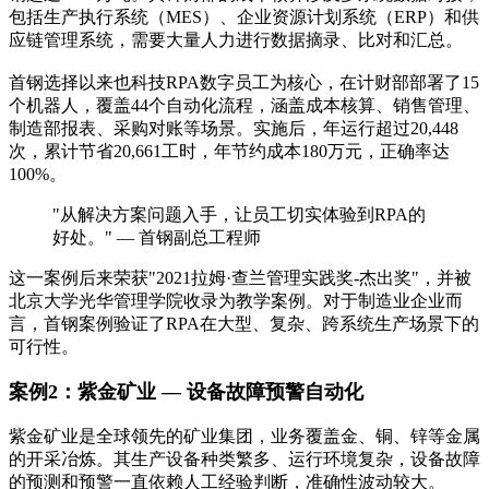
包括生产执行系统（MES）、企业资源计划系统（ERP）和供
应链管理系统，需要大量人力进行数据摘录、比对和汇总。
首钢选择以来也科技RPA数字员工为核心，在计财部部署了15
个机器人，覆盖44个自动化流程，涵盖成本核算、销售管理、
制造部报表、采购对账等场景。实施后，年运行超过20,448
次，累计节省20,661工时，年节约成本180万元，正确率达
100%。
"从解决方案问题入手，让员工切实体验到RPA的
好处。" — 首钢副总工程师
这一案例后来荣获"2021拉姆·查兰管理实践奖-杰出奖"，并被
北京大学光华管理学院收录为教学案例。对于制造业企业而
言，首钢案例验证了RPA在大型、复杂、跨系统生产场景下的
可行性。
案例2：紫金矿业 — 设备故障预警自动化
紫金矿业是全球领先的矿业集团，业务覆盖金、铜、锌等金属
的开采冶炼。其生产设备种类繁多、运行环境复杂，设备故障
的预测和预警一直依赖人工经验判断，准确性波动较大。