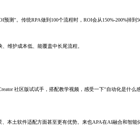
预测"。传统RPA做到100个流程时，ROI会从150%-200%掉到50
发快、维护成本低、能覆盖中长尾流程。
Creator 社区版试试手，搭配教学视频，感受一下"自动化是什
景、本土软件适配方面甚至更有优势。来也APA在AI融合和智