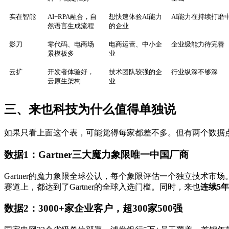
实在智能
AI+RPA融合，自
想快速体验AI能力
AI能力在持续打磨
然语言生成流程
的企业
影刀
零代码、电商场
电商运营、中小企
企业级能力待完善
景模板多
业
云扩
开发者体验好，
技术团队较强的企
行业纵深不够深
云原生架构
业
三、来也科技为什么值得单独说
如果只看上面这个表，可能觉得每家都差不多。但有两个数据
数据1：Gartner三大魔力象限唯一中国厂商
Gartner的魔力象限全球公认，每个象限评估一个独立技术
赛道上，都达到了Gartner的全球入选门槛。同时，来也
连续5
数据2：3000+家企业客户，超300家500强