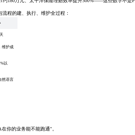
约180万元、太平洋保险理赔效率提升300%——这些数字不是
与流程的建、执行、维护全过程：
A
4天
，维护成
0%以
自然语言
PA在你的业务能不能跑通"。