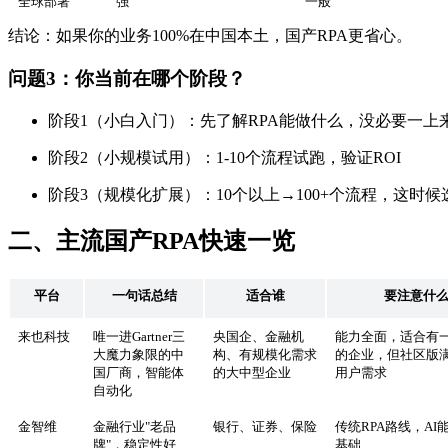
全球部署
强
一般
结论：如果你的业务100%在中国本土，国产RPA更省心。
问题3：你当前在哪个阶段？
阶段1（小白入门）：先了解RPA能做什么，没必要一上
阶段2（小规模试用）：1-10个流程试跑，验证ROI
阶段3（规模化扩展）：10个以上→100+个流程，这时
二、主流国产RPA快速一览
平台
一句话总结
适合谁
要注意什
来也科技
唯一进Gartner三
央国企、金融机
能力全面，适合有
大魔力象限的中
构、有规模化需求
的企业，但社区版
国厂商，智能体
的大中型企业
用户需求
自动化
金智维
金融行业"老品
银行、证券、保险
传统RPA路线，AI
牌"，稳定性好
基础