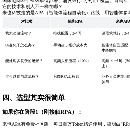
国家电网22个省级单位部署、浦发银行5万+员工覆盖、首钢年节
它的技术和别人不一样在哪？
来也科技走的是APA（智能体流程自动化）路线，用智能体参
对比项
传统
RPA
来也AP
我怎么做流程？
拖拽配置，2-4周
说需求就行，2-
Ui变化了怎么办？
手动改，维护成本大
智能体自己适配
本降80%
能处理多复杂的场景？
高频头部流程（10%）
高频+中长尾（5
上）
谁可以参与建流程？
只能RPA工程师
业务人员也能用
参与
四、选型其实很简单
如果你在阶段1（刚接触RPA）：
来也APA有免费社区版，每日百万Token赠送使用，搞明白"R