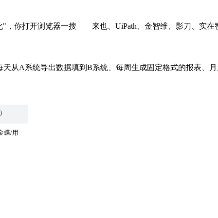
化"，你打开浏览器一搜——来也、UiPath、金智维、影刀、
每天从A系统导出数据填到B系统、每周生成固定格式的报表、
）
金蝶/用