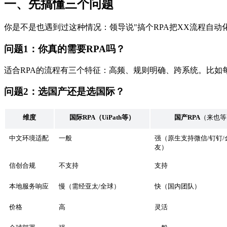
一、先搞懂三个问题
你是不是也遇到过这种情况：领导说"搞个RPA把XX流程自动
问题1：你真的需要RPA吗？
适合RPA的流程有三个特征：高频、规则明确、跨系统。比如
问题2：选国产还是选国际？
维度
国际
RPA
（UiPath等）
国产
RPA
（来也等
中文环境适配
一般
强（原生支持微信/钉钉/
友）
信创合规
不支持
支持
本地服务响应
慢（需经亚太/全球）
快（国内团队）
价格
高
灵活