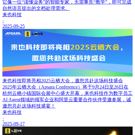
它像一位“读懂业务”的智能专家，无需事先“教学”，即可完成
自然语言提出的文档处理需求。
来也科技
·
2025-09-25
来也科技即将亮相2025云栖大会，邀您共赴这场科技盛会
2025年云栖大会（Apsara Conference）将于9月24日至26日在
杭州云栖小镇国际会展中心盛大开幕，来也科技作为数字员工
AI Agent领域的领军企业和阿里云重要合作伙伴受邀参展，诚
邀您共赴这场科技盛宴！
来也科技
·
2025-09-17