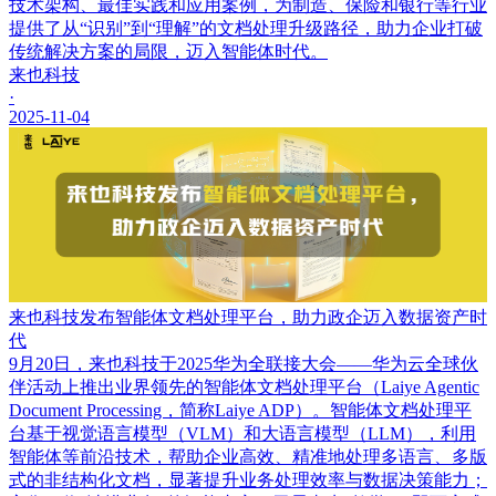
技术架构、最佳实践和应用案例，为制造、保险和银行等行业
提供了从“识别”到“理解”的文档处理升级路径，助力企业打破
传统解决方案的局限，迈入智能体时代。
来也科技
·
2025-11-04
来也科技发布智能体文档处理平台，助力政企迈入数据资产时
代
9月20日，来也科技于2025华为全联接大会——华为云全球伙
伴活动上推出业界领先的智能体文档处理平台（Laiye Agentic
Document Processing，简称Laiye ADP）。智能体文档处理平
台基于视觉语言模型（VLM）和大语言模型（LLM），利用
智能体等前沿技术，帮助企业高效、精准地处理多语言、多版
式的非结构化文档，显著提升业务处理效率与数据决策能力；