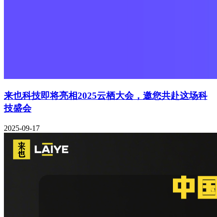
来也科技即将亮相2025云栖大会，邀您共赴这场科
技盛会
2025-09-17