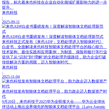
报告，标志着来也科技在企业自动化领域扩展影响力的进一步
提升。
来也科技
·
2025-09-11
来也ADP白皮书重磅发布！深度解读智能体文档处理新范式
来也科技正式发布《来也ADP：文档处理进入智能体时代》
白皮书，全面解读来也科技智能体文档处理平台的核心能力、
技术架构、最佳实践和应用案例，为制造、保险和银行等行业
提供了从“识别”到“理解”的文档处理升级路径，助力企业打破
传统解决方案的局限，迈入智能体时代。
来也科技
·
2025-11-04
来也科技发布智能体文档处理平台，助力政企迈入数据资产时
代
9月20日，来也科技于2025华为全联接大会——华为云全球伙
伴活动上推出业界领先的智能体文档处理平台（Laiye Agentic