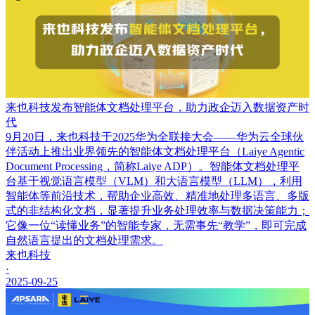
来也科技发布智能体文档处理平台，助力政企迈入数据资产时
代
9月20日，来也科技于2025华为全联接大会——华为云全球伙
伴活动上推出业界领先的智能体文档处理平台（Laiye Agentic
Document Processing，简称Laiye ADP）。智能体文档处理平
台基于视觉语言模型（VLM）和大语言模型（LLM），利用
智能体等前沿技术，帮助企业高效、精准地处理多语言、多版
式的非结构化文档，显著提升业务处理效率与数据决策能力；
它像一位“读懂业务”的智能专家，无需事先“教学”，即可完成
自然语言提出的文档处理需求。
来也科技
·
2025-09-25