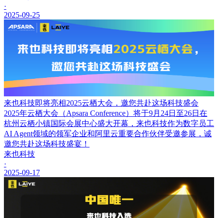
·
2025-09-25
来也科技即将亮相2025云栖大会，邀您共赴这场科技盛会
2025年云栖大会（Apsara Conference）将于9月24日至26日在
杭州云栖小镇国际会展中心盛大开幕，来也科技作为数字员工
AI Agent领域的领军企业和阿里云重要合作伙伴受邀参展，诚
邀您共赴这场科技盛宴！
来也科技
·
2025-09-17