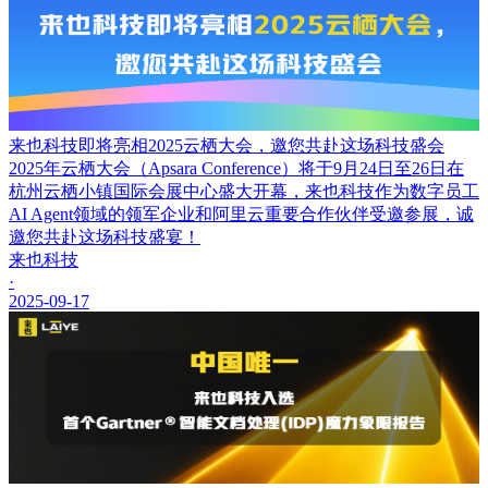
来也科技即将亮相2025云栖大会，邀您共赴这场科技盛会
2025年云栖大会（Apsara Conference）将于9月24日至26日在
杭州云栖小镇国际会展中心盛大开幕，来也科技作为数字员工
AI Agent领域的领军企业和阿里云重要合作伙伴受邀参展，诚
邀您共赴这场科技盛宴！
来也科技
·
2025-09-17