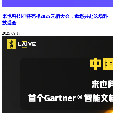
来也科技即将亮相2025云栖大会，邀您共赴这场科
技盛会
2025-09-17