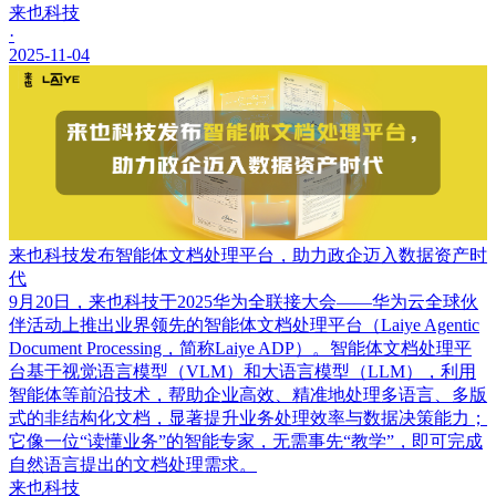
来也科技
·
2025-11-04
来也科技发布智能体文档处理平台，助力政企迈入数据资产时
代
9月20日，来也科技于2025华为全联接大会——华为云全球伙
伴活动上推出业界领先的智能体文档处理平台（Laiye Agentic
Document Processing，简称Laiye ADP）。智能体文档处理平
台基于视觉语言模型（VLM）和大语言模型（LLM），利用
智能体等前沿技术，帮助企业高效、精准地处理多语言、多版
式的非结构化文档，显著提升业务处理效率与数据决策能力；
它像一位“读懂业务”的智能专家，无需事先“教学”，即可完成
自然语言提出的文档处理需求。
来也科技