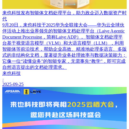
来也科技发布智能体文档处理平台，助力政企迈入数据资产时
代
9月20日，来也科技于2025华为全联接大会——华为云全球伙
伴活动上推出业界领先的智能体文档处理平台（Laiye Agentic
Document Processing，简称Laiye ADP）。智能体文档处理平
台基于视觉语言模型（VLM）和大语言模型（LLM），利用
智能体等前沿技术，帮助企业高效、精准地处理多语言、多版
式的非结构化文档，显著提升业务处理效率与数据决策能力；
它像一位“读懂业务”的智能专家，无需事先“教学”，即可完成
自然语言提出的文档处理需求。
来也科技
·
2025-09-25