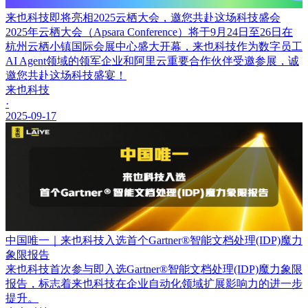
来也科技即将亮相2025云栖大会，邀您共赴这场科技盛会
2025年云栖大会（Apsara Conference）将于9月24日至26日在
杭州云栖小镇国际会展中心盛大开幕，来也科技作为数字员工
AI Agent领域的领军企业和阿里云重要合作伙伴受邀参展，诚
邀您共赴这场科技盛宴！
来也科技
·
2025-09-17
中国唯一｜来也科技入选首个Gartner®智能文档处理(IDP)魔力
象限报告
来也科技首次参与即入选Gartner®智能文档处理(IDP)魔力象限
报告，标志着来也科技在企业自动化领域扩展影响力的进一步
提升。