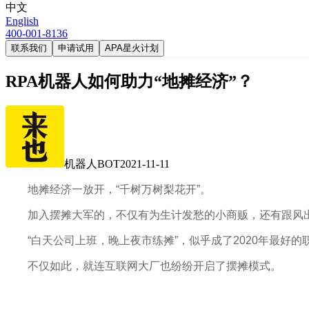
中文
English
400-001-8136
联系我们
申请试用
APA星火计划
RPA机器人如何助力“地摊经济”？
机器人BOT
2021-11-11
地摊经济一放开，“千树万树梨花开”。
加入摆摊大军的，不仅有为生计发愁的小商贩，还有跟风
“白天公司上班，晚上夜市练摊”，似乎成了2020年最好
不仅如此，就连互联网大厂也纷纷开启了摆摊模式。