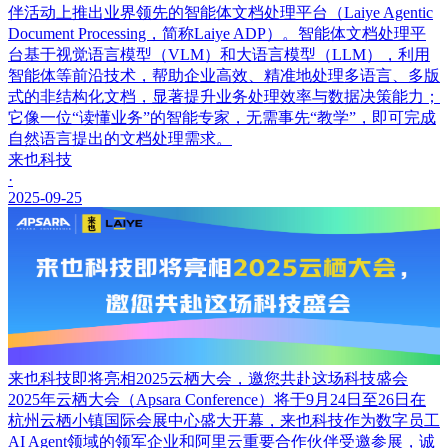
伴活动上推出业界领先的智能体文档处理平台（Laiye Agentic
Document Processing，简称Laiye ADP）。智能体文档处理平
台基于视觉语言模型（VLM）和大语言模型（LLM），利用
智能体等前沿技术，帮助企业高效、精准地处理多语言、多版
式的非结构化文档，显著提升业务处理效率与数据决策能力；
它像一位“读懂业务”的智能专家，无需事先“教学”，即可完成
自然语言提出的文档处理需求。
来也科技
·
2025-09-25
来也科技即将亮相2025云栖大会，邀您共赴这场科技盛会
2025年云栖大会（Apsara Conference）将于9月24日至26日在
杭州云栖小镇国际会展中心盛大开幕，来也科技作为数字员工
AI Agent领域的领军企业和阿里云重要合作伙伴受邀参展，诚