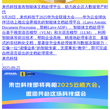
来也科技发布智能体文档处理平台，助力政企迈入数据资产时
代
9月20日，来也科技于2025华为全联接大会——华为云全球伙
伴活动上推出业界领先的智能体文档处理平台（Laiye Agentic
Document Processing，简称Laiye ADP）。智能体文档处理平
台基于视觉语言模型（VLM）和大语言模型（LLM），利用
智能体等前沿技术，帮助企业高效、精准地处理多语言、多版
式的非结构化文档，显著提升业务处理效率与数据决策能力；
它像一位“读懂业务”的智能专家，无需事先“教学”，即可完成
自然语言提出的文档处理需求。
来也科技
·
2025-09-25