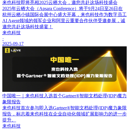
来也科技即将亮相2025云栖大会，邀您共赴这场科技盛会
2025年云栖大会（Apsara Conference）将于9月24日至26日在
杭州云栖小镇国际会展中心盛大开幕，来也科技作为数字员工
AI Agent领域的领军企业和阿里云重要合作伙伴受邀参展，诚
邀您共赴这场科技盛宴！
来也科技
·
2025-09-17
中国唯一｜来也科技入选首个Gartner®智能文档处理(IDP)魔力
象限报告
来也科技首次参与即入选Gartner®智能文档处理(IDP)魔力象限
报告，标志着来也科技在企业自动化领域扩展影响力的进一步
提升。
来也科技