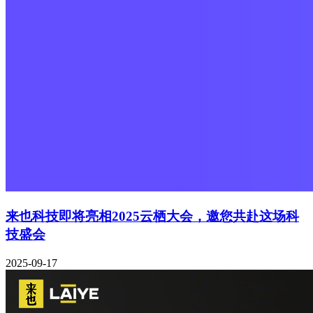
来也科技即将亮相2025云栖大会，邀您共赴这场科
技盛会
2025-09-17