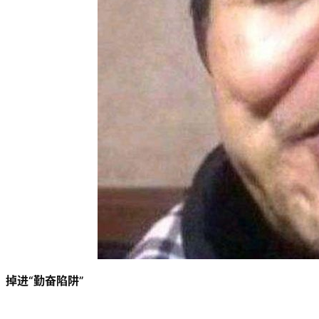
掉进“勤奋陷阱”