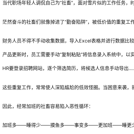
当代职场年轻人调侃自己为“社畜”，面对雪片似的工作任务，
茫然奋斗的社畜们就像掉进了“勤奋陷阱”，被低价值的重复工
财务人员不得不手动收集数据，导入Excel表格并进行数据比
产品更新时，员工需要手动“复制粘贴”将信息录入系统中，以
HR要登录招聘网站，逐个筛选简历，将候选人信息手动导出…
这些重复工作，常常使人深陷尴尬的低效怪圈。当困意来袭，
因此，经常加班的社畜容易陷入恶性循环：
加班多——睡得少——摸鱼多——事变多——更加班——睡更