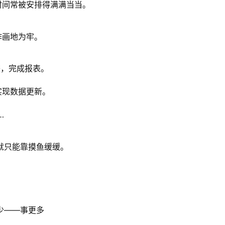
时间常被安排得满满当当。
作画地为牢。
较，完成报表。
实现数据更新。
…
就只能靠摸鱼缓缓。
少——事更多