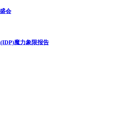
技盛会
(IDP)魔力象限报告