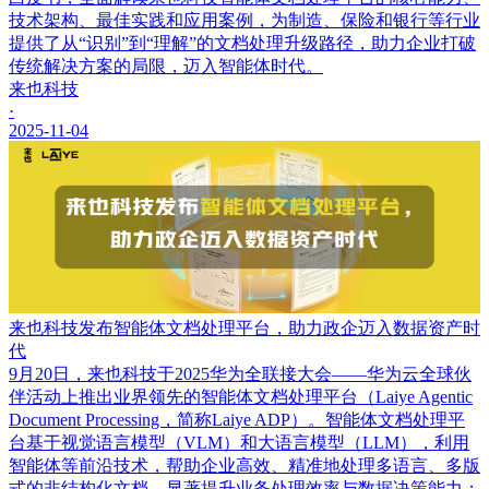
技术架构、最佳实践和应用案例，为制造、保险和银行等行业
提供了从“识别”到“理解”的文档处理升级路径，助力企业打破
传统解决方案的局限，迈入智能体时代。
来也科技
·
2025-11-04
来也科技发布智能体文档处理平台，助力政企迈入数据资产时
代
9月20日，来也科技于2025华为全联接大会——华为云全球伙
伴活动上推出业界领先的智能体文档处理平台（Laiye Agentic
Document Processing，简称Laiye ADP）。智能体文档处理平
台基于视觉语言模型（VLM）和大语言模型（LLM），利用
智能体等前沿技术，帮助企业高效、精准地处理多语言、多版
式的非结构化文档，显著提升业务处理效率与数据决策能力；