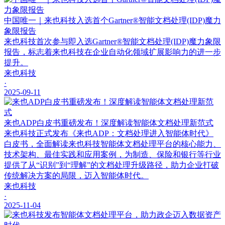
中国唯一｜来也科技入选首个Gartner®智能文档处理(IDP)魔力
象限报告
来也科技首次参与即入选Gartner®智能文档处理(IDP)魔力象限
报告，标志着来也科技在企业自动化领域扩展影响力的进一步
提升。
来也科技
·
2025-09-11
来也ADP白皮书重磅发布！深度解读智能体文档处理新范式
来也科技正式发布《来也ADP：文档处理进入智能体时代》
白皮书，全面解读来也科技智能体文档处理平台的核心能力、
技术架构、最佳实践和应用案例，为制造、保险和银行等行业
提供了从“识别”到“理解”的文档处理升级路径，助力企业打破
传统解决方案的局限，迈入智能体时代。
来也科技
·
2025-11-04