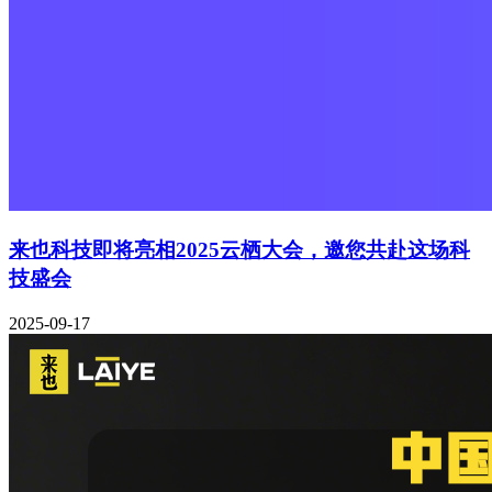
来也科技即将亮相2025云栖大会，邀您共赴这场科
技盛会
2025-09-17