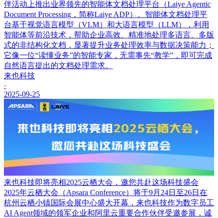
伴活动上推出业界领先的智能体文档处理平台（Laiye Agentic
Document Processing，简称Laiye ADP）。智能体文档处理平
台基于视觉语言模型（VLM）和大语言模型（LLM），利用
智能体等前沿技术，帮助企业高效、精准地处理多语言、多版
式的非结构化文档，显著提升业务处理效率与数据决策能力；
它像一位“读懂业务”的智能专家，无需事先“教学”，即可完成
自然语言提出的文档处理需求。
来也科技
·
2025-09-25
来也科技即将亮相2025云栖大会，邀您共赴这场科技盛会
2025年云栖大会（Apsara Conference）将于9月24日至26日在
杭州云栖小镇国际会展中心盛大开幕，来也科技作为数字员工
AI Agent领域的领军企业和阿里云重要合作伙伴受邀参展，诚