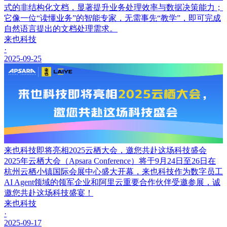
式的非结构化文档，显著提升业务处理效率与数据决策能力；
它像一位“读懂业务”的智能专家，无需事先“教学”，即可完成
自然语言提出的文档处理需求。
来也科技
·
2025-09-25
来也科技即将亮相2025云栖大会，邀您共赴这场科技盛会
2025年云栖大会（Apsara Conference）将于9月24日至26日在
杭州云栖小镇国际会展中心盛大开幕，来也科技作为数字员工
AI Agent领域的领军企业和阿里云重要合作伙伴受邀参展，诚
邀您共赴这场科技盛宴！
来也科技
·
2025-09-17