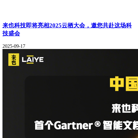
来也科技即将亮相2025云栖大会，邀您共赴这场科
技盛会
2025-09-17