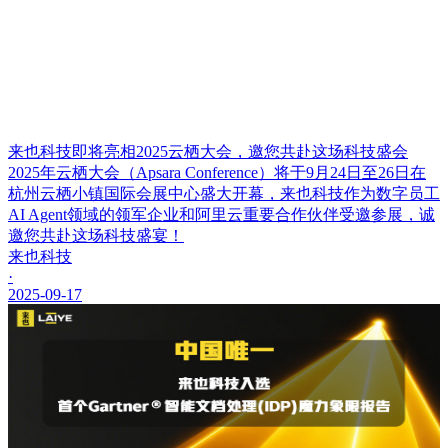
来也科技即将亮相2025云栖大会，邀您共赴这场科技盛会
2025年云栖大会（Apsara Conference）将于9月24日至26日在
杭州云栖小镇国际会展中心盛大开幕，来也科技作为数字员工
AI Agent领域的领军企业和阿里云重要合作伙伴受邀参展，诚
邀您共赴这场科技盛宴！
来也科技
·
2025-09-17