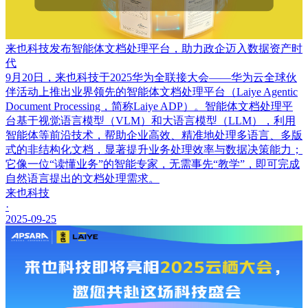
来也科技发布智能体文档处理平台，助力政企迈入数据资产时
代
9月20日，来也科技于2025华为全联接大会——华为云全球伙
伴活动上推出业界领先的智能体文档处理平台（Laiye Agentic
Document Processing，简称Laiye ADP）。智能体文档处理平
台基于视觉语言模型（VLM）和大语言模型（LLM），利用
智能体等前沿技术，帮助企业高效、精准地处理多语言、多版
式的非结构化文档，显著提升业务处理效率与数据决策能力；
它像一位“读懂业务”的智能专家，无需事先“教学”，即可完成
自然语言提出的文档处理需求。
来也科技
·
2025-09-25