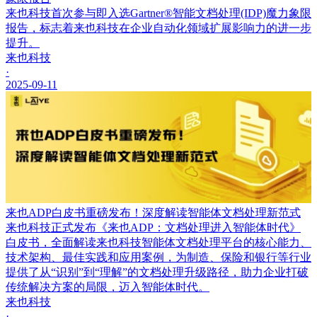
来也科技首次参与即入选Gartner®智能文档处理(IDP)魔力象限
报告，标志着来也科技在企业自动化领域扩展影响力的进一步
提升。
来也科技
·
2025-09-11
来也ADP白皮书重磅发布！深度解读智能体文档处理新范式
来也科技正式发布《来也ADP：文档处理进入智能体时代》
白皮书，全面解读来也科技智能体文档处理平台的核心能力、
技术架构、最佳实践和应用案例，为制造、保险和银行等行业
提供了从“识别”到“理解”的文档处理升级路径，助力企业打破
传统解决方案的局限，迈入智能体时代。
来也科技
·