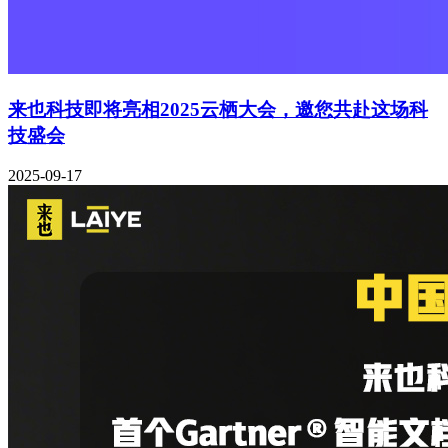
来也科技即将亮相2025云栖大会，邀您共赴这场科
技盛会
2025-09-17