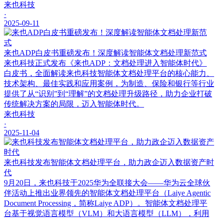
来也科技
·
2025-09-11
来也ADP白皮书重磅发布！深度解读智能体文档处理新范式
来也科技正式发布《来也ADP：文档处理进入智能体时代》
白皮书，全面解读来也科技智能体文档处理平台的核心能力、
技术架构、最佳实践和应用案例，为制造、保险和银行等行业
提供了从“识别”到“理解”的文档处理升级路径，助力企业打破
传统解决方案的局限，迈入智能体时代。
来也科技
·
2025-11-04
来也科技发布智能体文档处理平台，助力政企迈入数据资产时
代
9月20日，来也科技于2025华为全联接大会——华为云全球伙
伴活动上推出业界领先的智能体文档处理平台（Laiye Agentic
Document Processing，简称Laiye ADP）。智能体文档处理平
台基于视觉语言模型（VLM）和大语言模型（LLM），利用