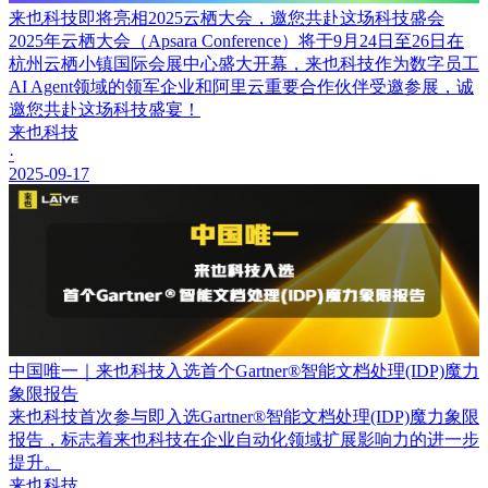
来也科技即将亮相2025云栖大会，邀您共赴这场科技盛会
2025年云栖大会（Apsara Conference）将于9月24日至26日在
杭州云栖小镇国际会展中心盛大开幕，来也科技作为数字员工
AI Agent领域的领军企业和阿里云重要合作伙伴受邀参展，诚
邀您共赴这场科技盛宴！
来也科技
·
2025-09-17
中国唯一｜来也科技入选首个Gartner®智能文档处理(IDP)魔力
象限报告
来也科技首次参与即入选Gartner®智能文档处理(IDP)魔力象限
报告，标志着来也科技在企业自动化领域扩展影响力的进一步
提升。
来也科技