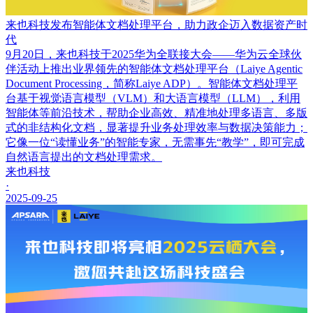
来也科技发布智能体文档处理平台，助力政企迈入数据资产时
代
9月20日，来也科技于2025华为全联接大会——华为云全球伙
伴活动上推出业界领先的智能体文档处理平台（Laiye Agentic
Document Processing，简称Laiye ADP）。智能体文档处理平
台基于视觉语言模型（VLM）和大语言模型（LLM），利用
智能体等前沿技术，帮助企业高效、精准地处理多语言、多版
式的非结构化文档，显著提升业务处理效率与数据决策能力；
它像一位“读懂业务”的智能专家，无需事先“教学”，即可完成
自然语言提出的文档处理需求。
来也科技
·
2025-09-25