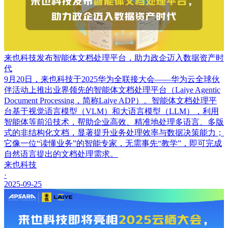
来也科技发布智能体文档处理平台，助力政企迈入数据资产时
代
9月20日，来也科技于2025华为全联接大会——华为云全球伙
伴活动上推出业界领先的智能体文档处理平台（Laiye Agentic
Document Processing，简称Laiye ADP）。智能体文档处理平
台基于视觉语言模型（VLM）和大语言模型（LLM），利用
智能体等前沿技术，帮助企业高效、精准地处理多语言、多版
式的非结构化文档，显著提升业务处理效率与数据决策能力；
它像一位“读懂业务”的智能专家，无需事先“教学”，即可完成
自然语言提出的文档处理需求。
来也科技
·
2025-09-25