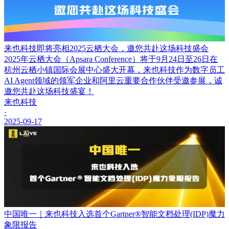
来也科技即将亮相2025云栖大会，邀您共赴这场科技盛会
2025年云栖大会（Apsara Conference）将于9月24日至26日在
杭州云栖小镇国际会展中心盛大开幕，来也科技作为数字员工
AI Agent领域的领军企业和阿里云重要合作伙伴受邀参展，诚
邀您共赴这场科技盛宴！
来也科技
·
2025-09-17
中国唯一｜来也科技入选首个Gartner®智能文档处理(IDP)魔力
象限报告