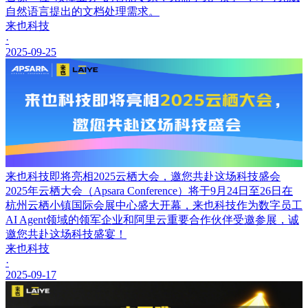
自然语言提出的文档处理需求。
来也科技
·
2025-09-25
来也科技即将亮相2025云栖大会，邀您共赴这场科技盛会
2025年云栖大会（Apsara Conference）将于9月24日至26日在
杭州云栖小镇国际会展中心盛大开幕，来也科技作为数字员工
AI Agent领域的领军企业和阿里云重要合作伙伴受邀参展，诚
邀您共赴这场科技盛宴！
来也科技
·
2025-09-17