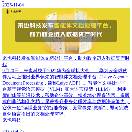
2025-11-04
来也科技发布智能体文档处理平台，助力政企迈入数据资产时
代
9月20日，来也科技于2025华为全联接大会——华为云全球伙
伴活动上推出业界领先的智能体文档处理平台（Laiye Agentic
Document Processing，简称Laiye ADP）。智能体文档处理平
台基于视觉语言模型（VLM）和大语言模型（LLM），利用
智能体等前沿技术，帮助企业高效、精准地处理多语言、多版
式的非结构化文档，显著提升业务处理效率与数据决策能力；
它像一位“读懂业务”的智能专家，无需事先“教学”，即可完成
自然语言提出的文档处理需求。
来也科技
·
2025-09-25