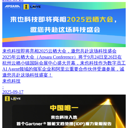
来也科技即将亮相2025云栖大会，邀您共赴这场科技盛会
2025年云栖大会（Apsara Conference）将于9月24日至26日在
杭州云栖小镇国际会展中心盛大开幕，来也科技作为数字员工
AI Agent领域的领军企业和阿里云重要合作伙伴受邀参展，诚
邀您共赴这场科技盛宴！
来也科技
·
2025-09-17