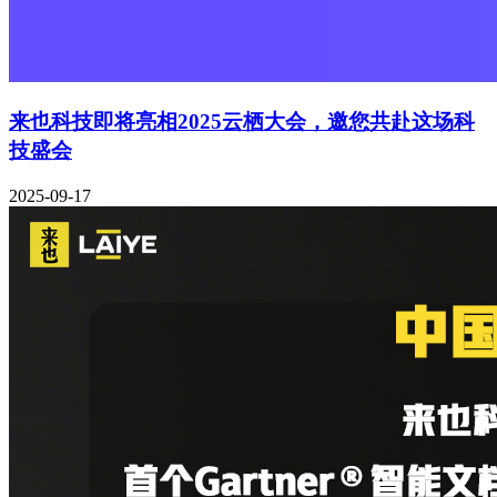
来也科技即将亮相2025云栖大会，邀您共赴这场科
技盛会
2025-09-17