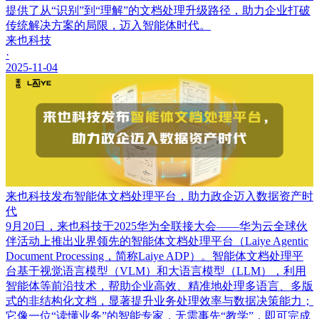
提供了从“识别”到“理解”的文档处理升级路径，助力企业打破
传统解决方案的局限，迈入智能体时代。
来也科技
·
2025-11-04
来也科技发布智能体文档处理平台，助力政企迈入数据资产时
代
9月20日，来也科技于2025华为全联接大会——华为云全球伙
伴活动上推出业界领先的智能体文档处理平台（Laiye Agentic
Document Processing，简称Laiye ADP）。智能体文档处理平
台基于视觉语言模型（VLM）和大语言模型（LLM），利用
智能体等前沿技术，帮助企业高效、精准地处理多语言、多版
式的非结构化文档，显著提升业务处理效率与数据决策能力；
它像一位“读懂业务”的智能专家，无需事先“教学”，即可完成