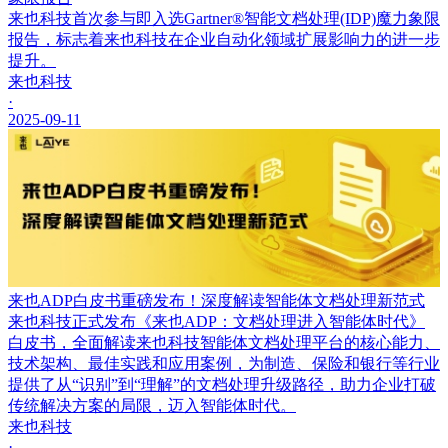
来也科技首次参与即入选Gartner®智能文档处理(IDP)魔力象限
报告，标志着来也科技在企业自动化领域扩展影响力的进一步
提升。
来也科技
·
2025-09-11
来也ADP白皮书重磅发布！深度解读智能体文档处理新范式
来也科技正式发布《来也ADP：文档处理进入智能体时代》
白皮书，全面解读来也科技智能体文档处理平台的核心能力、
技术架构、最佳实践和应用案例，为制造、保险和银行等行业
提供了从“识别”到“理解”的文档处理升级路径，助力企业打破
传统解决方案的局限，迈入智能体时代。
来也科技
·