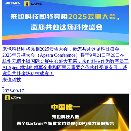
来也科技即将亮相2025云栖大会，邀您共赴这场科技盛会
2025年云栖大会（Apsara Conference）将于9月24日至26日在
杭州云栖小镇国际会展中心盛大开幕，来也科技作为数字员工
AI Agent领域的领军企业和阿里云重要合作伙伴受邀参展，诚
邀您共赴这场科技盛宴！
来也科技
·
2025-09-17