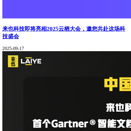
来也科技即将亮相2025云栖大会，邀您共赴这场科
技盛会
2025-09-17