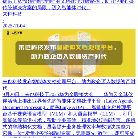
提供了从“识别”到“理解”的文档处理升级路径，助力企业打破
传统解决方案的局限，迈入智能体时代。
来也科技
·
2025-11-04
来也科技发布智能体文档处理平台，助力政企迈入数据资产时
代
9月20日，来也科技于2025华为全联接大会——华为云全球伙
伴活动上推出业界领先的智能体文档处理平台（Laiye Agentic
Document Processing，简称Laiye ADP）。智能体文档处理平
台基于视觉语言模型（VLM）和大语言模型（LLM），利用
智能体等前沿技术，帮助企业高效、精准地处理多语言、多版
式的非结构化文档，显著提升业务处理效率与数据决策能力；
它像一位“读懂业务”的智能专家，无需事先“教学”，即可完成