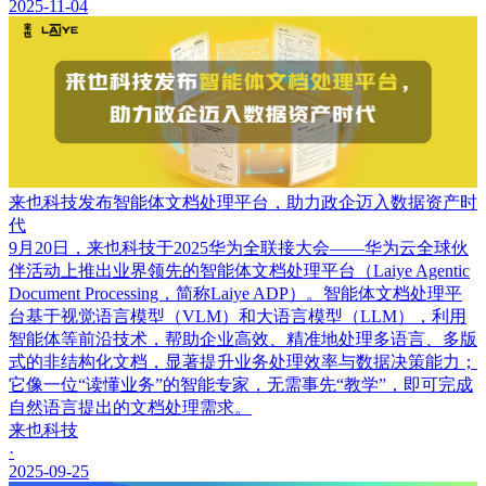
2025-11-04
来也科技发布智能体文档处理平台，助力政企迈入数据资产时
代
9月20日，来也科技于2025华为全联接大会——华为云全球伙
伴活动上推出业界领先的智能体文档处理平台（Laiye Agentic
Document Processing，简称Laiye ADP）。智能体文档处理平
台基于视觉语言模型（VLM）和大语言模型（LLM），利用
智能体等前沿技术，帮助企业高效、精准地处理多语言、多版
式的非结构化文档，显著提升业务处理效率与数据决策能力；
它像一位“读懂业务”的智能专家，无需事先“教学”，即可完成
自然语言提出的文档处理需求。
来也科技
·
2025-09-25