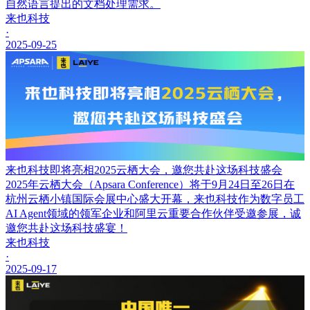
自然语言提出的文档处理需求。
来也科技
·
2025-09-25
来也科技即将亮相2025云栖大会，邀您共赴这场科技盛会
2025年云栖大会（Apsara Conference）将于9月24日至26日在
杭州云栖小镇国际会展中心盛大开幕，来也科技作为数字员工
AI Agent领域的领军企业和阿里云重要合作伙伴受邀参展，诚
邀您共赴这场科技盛宴！
来也科技
·
2025-09-17