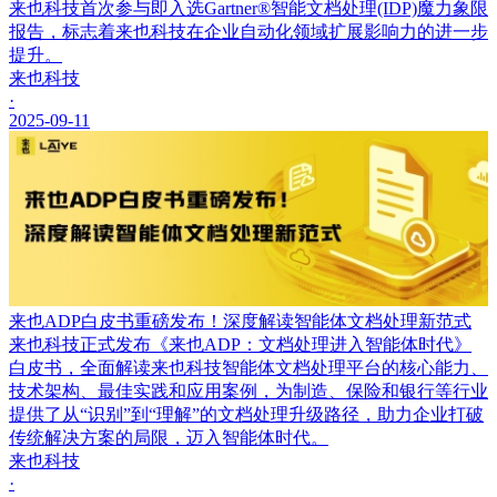
来也科技首次参与即入选Gartner®智能文档处理(IDP)魔力象限
报告，标志着来也科技在企业自动化领域扩展影响力的进一步
提升。
来也科技
·
2025-09-11
来也ADP白皮书重磅发布！深度解读智能体文档处理新范式
来也科技正式发布《来也ADP：文档处理进入智能体时代》
白皮书，全面解读来也科技智能体文档处理平台的核心能力、
技术架构、最佳实践和应用案例，为制造、保险和银行等行业
提供了从“识别”到“理解”的文档处理升级路径，助力企业打破
传统解决方案的局限，迈入智能体时代。
来也科技
·