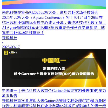
来也科技即将亮相2025云栖大会，邀您共赴这场科技盛会
2025年云栖大会（Apsara Conference）将于9月24日至26日在
杭州云栖小镇国际会展中心盛大开幕，来也科技作为数字员工
AI Agent领域的领军企业和阿里云重要合作伙伴受邀参展，诚
邀您共赴这场科技盛宴！
来也科技
·
2025-09-17
中国唯一｜来也科技入选首个Gartner®智能文档处理(IDP)魔力
象限报告
来也科技首次参与即入选Gartner®智能文档处理(IDP)魔力象限
报告，标志着来也科技在企业自动化领域扩展影响力的进一步