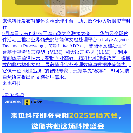
来也科技发布智能体文档处理平台，助力政企迈入数据资产时
代
9月20日，来也科技于2025华为全联接大会——华为云全球伙
伴活动上推出业界领先的智能体文档处理平台（Laiye Agentic
Document Processing，简称Laiye ADP）。智能体文档处理平
台基于视觉语言模型（VLM）和大语言模型（LLM），利用
智能体等前沿技术，帮助企业高效、精准地处理多语言、多版
式的非结构化文档，显著提升业务处理效率与数据决策能力；
它像一位“读懂业务”的智能专家，无需事先“教学”，即可完成
自然语言提出的文档处理需求。
来也科技
·
2025-09-25