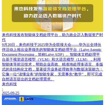
来也科技发布智能体文档处理平台，助力政企迈入数据资产时
代
9月20日，来也科技于2025华为全联接大会——华为云全球伙
伴活动上推出业界领先的智能体文档处理平台（Laiye Agentic
Document Processing，简称Laiye ADP）。智能体文档处理平
台基于视觉语言模型（VLM）和大语言模型（LLM），利用
智能体等前沿技术，帮助企业高效、精准地处理多语言、多版
式的非结构化文档，显著提升业务处理效率与数据决策能力；
它像一位“读懂业务”的智能专家，无需事先“教学”，即可完成
自然语言提出的文档处理需求。
来也科技
·
2025-09-25