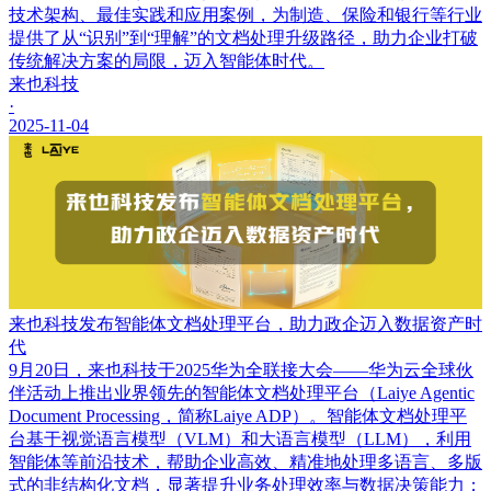
技术架构、最佳实践和应用案例，为制造、保险和银行等行业
提供了从“识别”到“理解”的文档处理升级路径，助力企业打破
传统解决方案的局限，迈入智能体时代。
来也科技
·
2025-11-04
来也科技发布智能体文档处理平台，助力政企迈入数据资产时
代
9月20日，来也科技于2025华为全联接大会——华为云全球伙
伴活动上推出业界领先的智能体文档处理平台（Laiye Agentic
Document Processing，简称Laiye ADP）。智能体文档处理平
台基于视觉语言模型（VLM）和大语言模型（LLM），利用
智能体等前沿技术，帮助企业高效、精准地处理多语言、多版
式的非结构化文档，显著提升业务处理效率与数据决策能力；