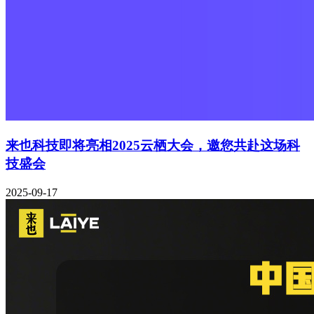
来也科技即将亮相2025云栖大会，邀您共赴这场科
技盛会
2025-09-17