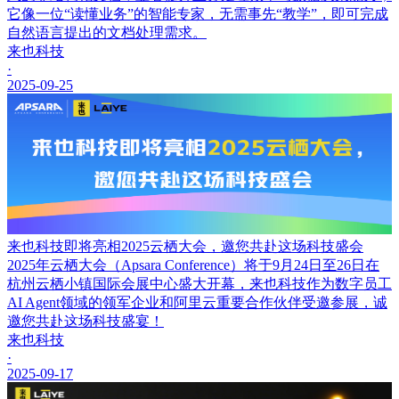
它像一位“读懂业务”的智能专家，无需事先“教学”，即可完成
自然语言提出的文档处理需求。
来也科技
·
2025-09-25
来也科技即将亮相2025云栖大会，邀您共赴这场科技盛会
2025年云栖大会（Apsara Conference）将于9月24日至26日在
杭州云栖小镇国际会展中心盛大开幕，来也科技作为数字员工
AI Agent领域的领军企业和阿里云重要合作伙伴受邀参展，诚
邀您共赴这场科技盛宴！
来也科技
·
2025-09-17