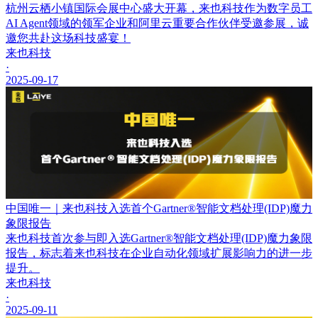
杭州云栖小镇国际会展中心盛大开幕，来也科技作为数字员工
AI Agent领域的领军企业和阿里云重要合作伙伴受邀参展，诚
邀您共赴这场科技盛宴！
来也科技
·
2025-09-17
中国唯一｜来也科技入选首个Gartner®智能文档处理(IDP)魔力
象限报告
来也科技首次参与即入选Gartner®智能文档处理(IDP)魔力象限
报告，标志着来也科技在企业自动化领域扩展影响力的进一步
提升。
来也科技
·
2025-09-11