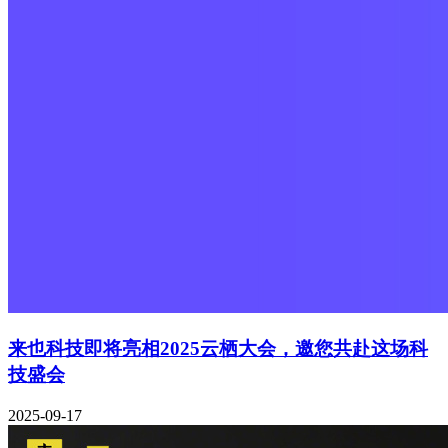
来也科技即将亮相2025云栖大会，邀您共赴这场科
技盛会
2025-09-17