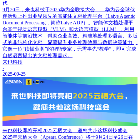
代
9月20日，来也科技于2025华为全联接大会——华为云全球伙
伴活动上推出业界领先的智能体文档处理平台（Laiye Agentic
Document Processing，简称Laiye ADP）。智能体文档处理平
台基于视觉语言模型（VLM）和大语言模型（LLM），利用
智能体等前沿技术，帮助企业高效、精准地处理多语言、多版
式的非结构化文档，显著提升业务处理效率与数据决策能力；
它像一位“读懂业务”的智能专家，无需事先“教学”，即可完成
自然语言提出的文档处理需求。
来也科技
·
2025-09-25
来也科技即将亮相2025云栖大会，邀您共赴这场科技盛会
2025年云栖大会（Apsara Conference）将于9月24日至26日在