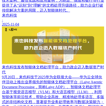
技术架构、最佳实践和应用案例，为制造、保险和银行等行业
提供了从“识别”到“理解”的文档处理升级路径，助力企业打破
传统解决方案的局限，迈入智能体时代。
来也科技
·
2025-11-04
来也科技发布智能体文档处理平台，助力政企迈入数据资产时
代
9月20日，来也科技于2025华为全联接大会——华为云全球伙
伴活动上推出业界领先的智能体文档处理平台（Laiye Agentic
Document Processing，简称Laiye ADP）。智能体文档处理平
台基于视觉语言模型（VLM）和大语言模型（LLM），利用
智能体等前沿技术，帮助企业高效、精准地处理多语言、多版
式的非结构化文档，显著提升业务处理效率与数据决策能力；