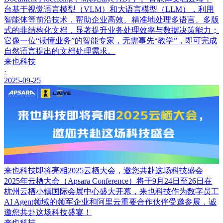
台基于视觉语言模型（VLM）和大语言模型（LLM），利用
智能体等前沿技术，帮助企业高效、精准地处理多语言、多版
式的非结构化文档，显著提升业务处理效率与数据决策能力；
它像一位“读懂业务”的智能专家，无需事先“教学”，即可完成
自然语言提出的文档处理需求。
来也科技
·
2025-09-25
来也科技即将亮相2025云栖大会，邀您共赴这场科技盛会
2025年云栖大会（Apsara Conference）将于9月24日至26日在
杭州云栖小镇国际会展中心盛大开幕，来也科技作为数字员工
AI Agent领域的领军企业和阿里云重要合作伙伴受邀参展，诚
邀您共赴这场科技盛宴！
来也科技