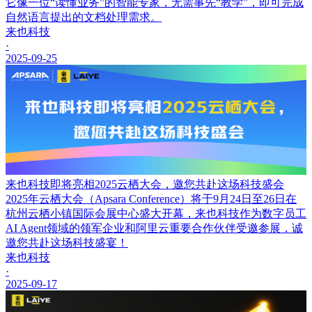
它像一位“读懂业务”的智能专家，无需事先“教学”，即可完成
自然语言提出的文档处理需求。
来也科技
·
2025-09-25
来也科技即将亮相2025云栖大会，邀您共赴这场科技盛会
2025年云栖大会（Apsara Conference）将于9月24日至26日在
杭州云栖小镇国际会展中心盛大开幕，来也科技作为数字员工
AI Agent领域的领军企业和阿里云重要合作伙伴受邀参展，诚
邀您共赴这场科技盛宴！
来也科技
·
2025-09-17