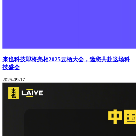
来也科技即将亮相2025云栖大会，邀您共赴这场科
技盛会
2025-09-17