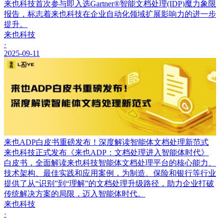
来也科技首次参与即入选Gartner®智能文档处理(IDP)魔力象限
报告，标志着来也科技在企业自动化领域扩展影响力的进一步
提升。
来也科技
·
2025-09-11
来也ADP白皮书重磅发布！深度解读智能体文档处理新范式
来也科技正式发布《来也ADP：文档处理进入智能体时代》
白皮书，全面解读来也科技智能体文档处理平台的核心能力、
技术架构、最佳实践和应用案例，为制造、保险和银行等行业
提供了从“识别”到“理解”的文档处理升级路径，助力企业打破
传统解决方案的局限，迈入智能体时代。
来也科技
·