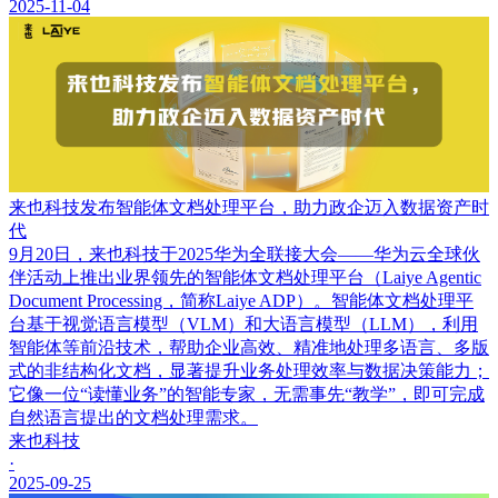
2025-11-04
来也科技发布智能体文档处理平台，助力政企迈入数据资产时
代
9月20日，来也科技于2025华为全联接大会——华为云全球伙
伴活动上推出业界领先的智能体文档处理平台（Laiye Agentic
Document Processing，简称Laiye ADP）。智能体文档处理平
台基于视觉语言模型（VLM）和大语言模型（LLM），利用
智能体等前沿技术，帮助企业高效、精准地处理多语言、多版
式的非结构化文档，显著提升业务处理效率与数据决策能力；
它像一位“读懂业务”的智能专家，无需事先“教学”，即可完成
自然语言提出的文档处理需求。
来也科技
·
2025-09-25