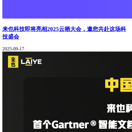
来也科技即将亮相2025云栖大会，邀您共赴这场科
技盛会
2025-09-17