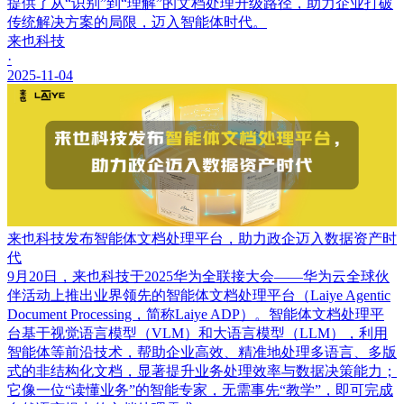
提供了从“识别”到“理解”的文档处理升级路径，助力企业打破
传统解决方案的局限，迈入智能体时代。
来也科技
·
2025-11-04
来也科技发布智能体文档处理平台，助力政企迈入数据资产时
代
9月20日，来也科技于2025华为全联接大会——华为云全球伙
伴活动上推出业界领先的智能体文档处理平台（Laiye Agentic
Document Processing，简称Laiye ADP）。智能体文档处理平
台基于视觉语言模型（VLM）和大语言模型（LLM），利用
智能体等前沿技术，帮助企业高效、精准地处理多语言、多版
式的非结构化文档，显著提升业务处理效率与数据决策能力；
它像一位“读懂业务”的智能专家，无需事先“教学”，即可完成