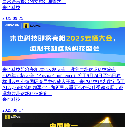
自然语言提出的文档处理需求。
来也科技
·
2025-09-25
来也科技即将亮相2025云栖大会，邀您共赴这场科技盛会
2025年云栖大会（Apsara Conference）将于9月24日至26日在
杭州云栖小镇国际会展中心盛大开幕，来也科技作为数字员工
AI Agent领域的领军企业和阿里云重要合作伙伴受邀参展，诚
邀您共赴这场科技盛宴！
来也科技
·
2025-09-17