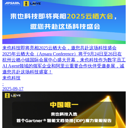
来也科技即将亮相2025云栖大会，邀您共赴这场科技盛会
2025年云栖大会（Apsara Conference）将于9月24日至26日在
杭州云栖小镇国际会展中心盛大开幕，来也科技作为数字员工
AI Agent领域的领军企业和阿里云重要合作伙伴受邀参展，诚
邀您共赴这场科技盛宴！
来也科技
·
2025-09-17