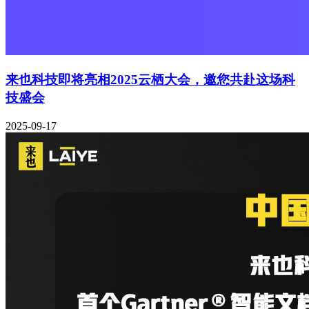
来也科技即将亮相2025云栖大会，邀您共赴这场科
技盛会
2025-09-17