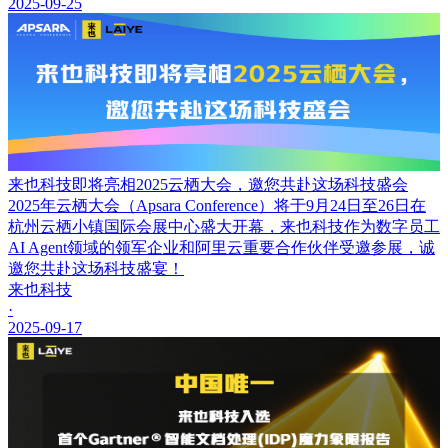
2025-09-25
来也科技即将亮相2025云栖大会，邀您共赴这场科技盛会
2025年云栖大会（Apsara Conference）将于9月24日至26日在
杭州云栖小镇国际会展中心盛大开幕，来也科技作为数字员工
AI Agent领域的领军企业和阿里云重要合作伙伴受邀参展，诚
邀您共赴这场科技盛宴！
来也科技
·
2025-09-17