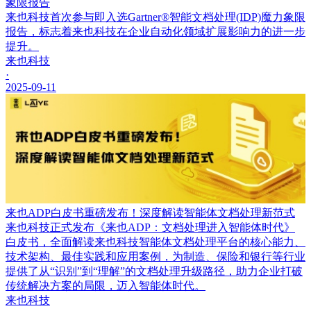
象限报告
来也科技首次参与即入选Gartner®智能文档处理(IDP)魔力象限
报告，标志着来也科技在企业自动化领域扩展影响力的进一步
提升。
来也科技
·
2025-09-11
来也ADP白皮书重磅发布！深度解读智能体文档处理新范式
来也科技正式发布《来也ADP：文档处理进入智能体时代》
白皮书，全面解读来也科技智能体文档处理平台的核心能力、
技术架构、最佳实践和应用案例，为制造、保险和银行等行业
提供了从“识别”到“理解”的文档处理升级路径，助力企业打破
传统解决方案的局限，迈入智能体时代。
来也科技