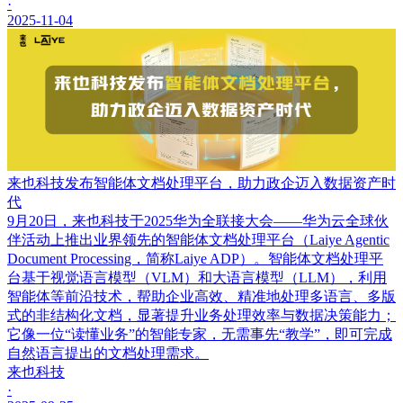
·
2025-11-04
来也科技发布智能体文档处理平台，助力政企迈入数据资产时
代
9月20日，来也科技于2025华为全联接大会——华为云全球伙
伴活动上推出业界领先的智能体文档处理平台（Laiye Agentic
Document Processing，简称Laiye ADP）。智能体文档处理平
台基于视觉语言模型（VLM）和大语言模型（LLM），利用
智能体等前沿技术，帮助企业高效、精准地处理多语言、多版
式的非结构化文档，显著提升业务处理效率与数据决策能力；
它像一位“读懂业务”的智能专家，无需事先“教学”，即可完成
自然语言提出的文档处理需求。
来也科技
·