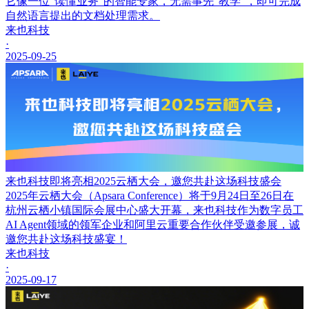
它像一位“读懂业务”的智能专家，无需事先“教学”，即可完成
自然语言提出的文档处理需求。
来也科技
·
2025-09-25
来也科技即将亮相2025云栖大会，邀您共赴这场科技盛会
2025年云栖大会（Apsara Conference）将于9月24日至26日在
杭州云栖小镇国际会展中心盛大开幕，来也科技作为数字员工
AI Agent领域的领军企业和阿里云重要合作伙伴受邀参展，诚
邀您共赴这场科技盛宴！
来也科技
·
2025-09-17