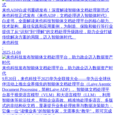
来也ADP白皮书重磅发布！深度解读智能体文档处理新范式
来也科技正式发布《来也ADP：文档处理进入智能体时代》
白皮书，全面解读来也科技智能体文档处理平台的核心能力、
技术架构、最佳实践和应用案例，为制造、保险和银行等行业
提供了从“识别”到“理解”的文档处理升级路径，助力企业打破
传统解决方案的局限，迈入智能体时代。
来也科技
·
2025-11-04
来也科技发布智能体文档处理平台，助力政企迈入数据资产时
代
9月20日，来也科技于2025华为全联接大会——华为云全球伙
伴活动上推出业界领先的智能体文档处理平台（Laiye Agentic
Document Processing，简称Laiye ADP）。智能体文档处理平
台基于视觉语言模型（VLM）和大语言模型（LLM），利用
智能体等前沿技术，帮助企业高效、精准地处理多语言、多版
式的非结构化文档，显著提升业务处理效率与数据决策能力；
它像一位“读懂业务”的智能专家，无需事先“教学”，即可完成