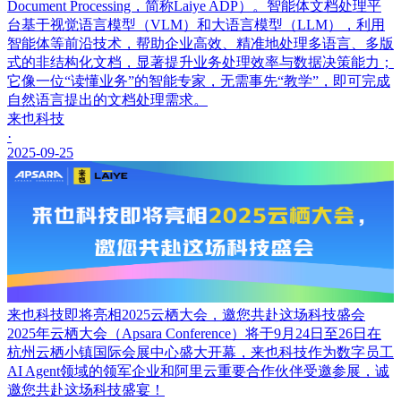
Document Processing，简称Laiye ADP）。智能体文档处理平
台基于视觉语言模型（VLM）和大语言模型（LLM），利用
智能体等前沿技术，帮助企业高效、精准地处理多语言、多版
式的非结构化文档，显著提升业务处理效率与数据决策能力；
它像一位“读懂业务”的智能专家，无需事先“教学”，即可完成
自然语言提出的文档处理需求。
来也科技
·
2025-09-25
来也科技即将亮相2025云栖大会，邀您共赴这场科技盛会
2025年云栖大会（Apsara Conference）将于9月24日至26日在
杭州云栖小镇国际会展中心盛大开幕，来也科技作为数字员工
AI Agent领域的领军企业和阿里云重要合作伙伴受邀参展，诚
邀您共赴这场科技盛宴！