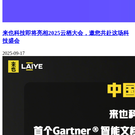
来也科技即将亮相2025云栖大会，邀您共赴这场科
技盛会
2025-09-17