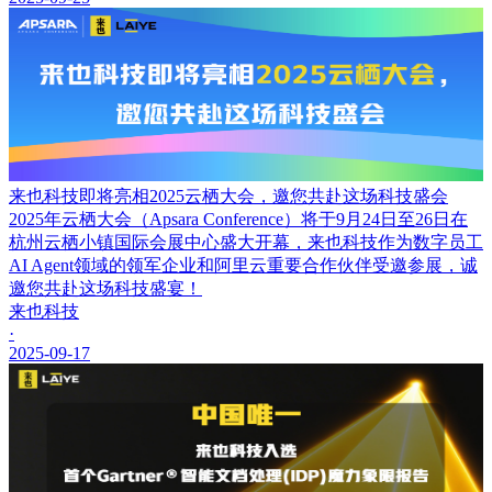
来也科技即将亮相2025云栖大会，邀您共赴这场科技盛会
2025年云栖大会（Apsara Conference）将于9月24日至26日在
杭州云栖小镇国际会展中心盛大开幕，来也科技作为数字员工
AI Agent领域的领军企业和阿里云重要合作伙伴受邀参展，诚
邀您共赴这场科技盛宴！
来也科技
·
2025-09-17