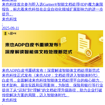
来也科技首次参与即入选Gartner®智能文档处理(IDP)魔力象限
报告，标志着来也科技在企业自动化领域扩展影响力的进一步
提升。
来也科技
·
2025-09-11
来也ADP白皮书重磅发布！深度解读智能体文档处理新范式
来也科技正式发布《来也ADP：文档处理进入智能体时代》
白皮书，全面解读来也科技智能体文档处理平台的核心能力、
技术架构、最佳实践和应用案例，为制造、保险和银行等行业
提供了从“识别”到“理解”的文档处理升级路径，助力企业打破
传统解决方案的局限，迈入智能体时代。
来也科技
·