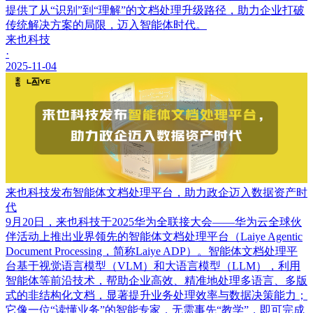
提供了从“识别”到“理解”的文档处理升级路径，助力企业打破
传统解决方案的局限，迈入智能体时代。
来也科技
·
2025-11-04
来也科技发布智能体文档处理平台，助力政企迈入数据资产时
代
9月20日，来也科技于2025华为全联接大会——华为云全球伙
伴活动上推出业界领先的智能体文档处理平台（Laiye Agentic
Document Processing，简称Laiye ADP）。智能体文档处理平
台基于视觉语言模型（VLM）和大语言模型（LLM），利用
智能体等前沿技术，帮助企业高效、精准地处理多语言、多版
式的非结构化文档，显著提升业务处理效率与数据决策能力；
它像一位“读懂业务”的智能专家，无需事先“教学”，即可完成