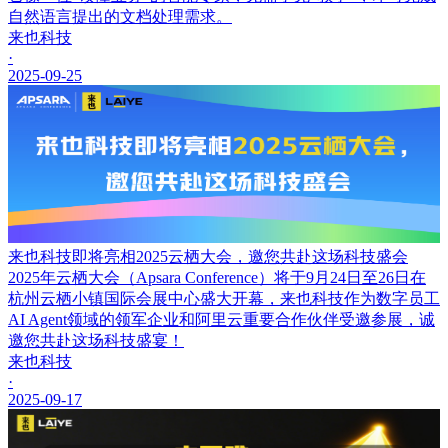
自然语言提出的文档处理需求。
来也科技
·
2025-09-25
来也科技即将亮相2025云栖大会，邀您共赴这场科技盛会
2025年云栖大会（Apsara Conference）将于9月24日至26日在
杭州云栖小镇国际会展中心盛大开幕，来也科技作为数字员工
AI Agent领域的领军企业和阿里云重要合作伙伴受邀参展，诚
邀您共赴这场科技盛宴！
来也科技
·
2025-09-17