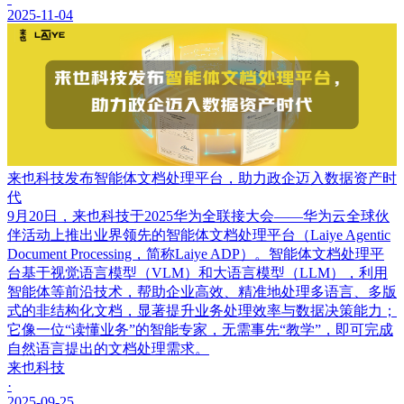
2025-11-04
来也科技发布智能体文档处理平台，助力政企迈入数据资产时
代
9月20日，来也科技于2025华为全联接大会——华为云全球伙
伴活动上推出业界领先的智能体文档处理平台（Laiye Agentic
Document Processing，简称Laiye ADP）。智能体文档处理平
台基于视觉语言模型（VLM）和大语言模型（LLM），利用
智能体等前沿技术，帮助企业高效、精准地处理多语言、多版
式的非结构化文档，显著提升业务处理效率与数据决策能力；
它像一位“读懂业务”的智能专家，无需事先“教学”，即可完成
自然语言提出的文档处理需求。
来也科技
·
2025-09-25