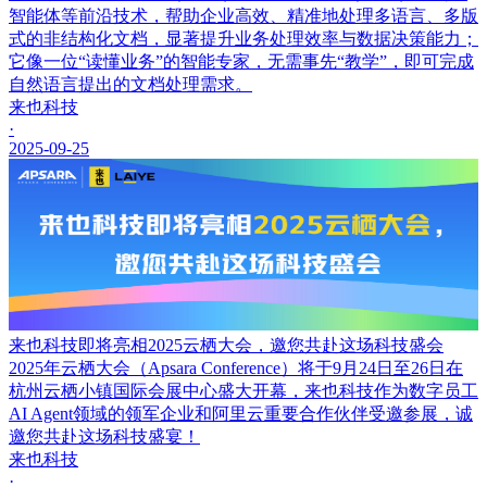
智能体等前沿技术，帮助企业高效、精准地处理多语言、多版
式的非结构化文档，显著提升业务处理效率与数据决策能力；
它像一位“读懂业务”的智能专家，无需事先“教学”，即可完成
自然语言提出的文档处理需求。
来也科技
·
2025-09-25
来也科技即将亮相2025云栖大会，邀您共赴这场科技盛会
2025年云栖大会（Apsara Conference）将于9月24日至26日在
杭州云栖小镇国际会展中心盛大开幕，来也科技作为数字员工
AI Agent领域的领军企业和阿里云重要合作伙伴受邀参展，诚
邀您共赴这场科技盛宴！
来也科技
·