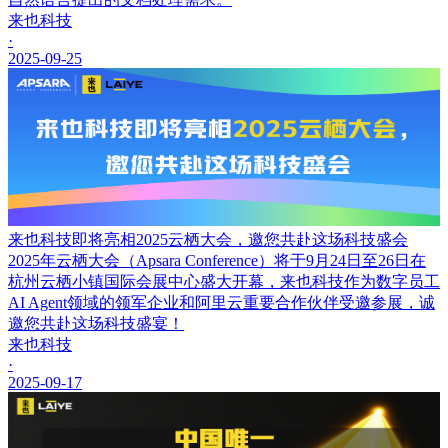
来也科技
·
2025-09-25
来也科技即将亮相2025云栖大会，邀您共赴这场科技盛会
2025年云栖大会（Apsara Conference）将于9月24日至26日在
杭州云栖小镇国际会展中心盛大开幕，来也科技作为数字员工
AI Agent领域的领军企业和阿里云重要合作伙伴受邀参展，诚
邀您共赴这场科技盛宴！
来也科技
·
2025-09-17