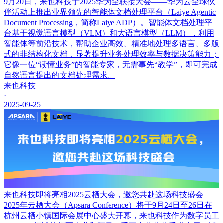
9月20日，来也科技于2025华为全联接大会——华为云全球伙
伴活动上推出业界领先的智能体文档处理平台（Laiye Agentic
Document Processing，简称Laiye ADP）。智能体文档处理平
台基于视觉语言模型（VLM）和大语言模型（LLM），利用
智能体等前沿技术，帮助企业高效、精准地处理多语言、多版
式的非结构化文档，显著提升业务处理效率与数据决策能力；
它像一位“读懂业务”的智能专家，无需事先“教学”，即可完成
自然语言提出的文档处理需求。
来也科技
·
2025-09-25
来也科技即将亮相2025云栖大会，邀您共赴这场科技盛会
2025年云栖大会（Apsara Conference）将于9月24日至26日在
杭州云栖小镇国际会展中心盛大开幕，来也科技作为数字员工