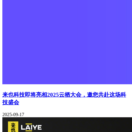
来也科技即将亮相2025云栖大会，邀您共赴这场科
技盛会
2025-09-17