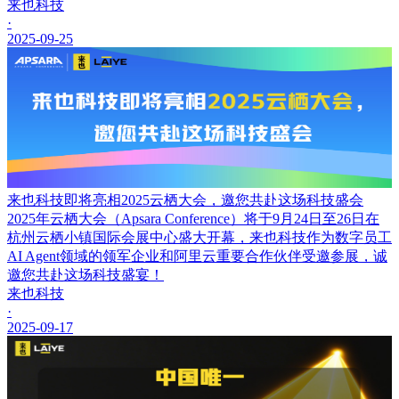
来也科技
·
2025-09-25
来也科技即将亮相2025云栖大会，邀您共赴这场科技盛会
2025年云栖大会（Apsara Conference）将于9月24日至26日在
杭州云栖小镇国际会展中心盛大开幕，来也科技作为数字员工
AI Agent领域的领军企业和阿里云重要合作伙伴受邀参展，诚
邀您共赴这场科技盛宴！
来也科技
·
2025-09-17