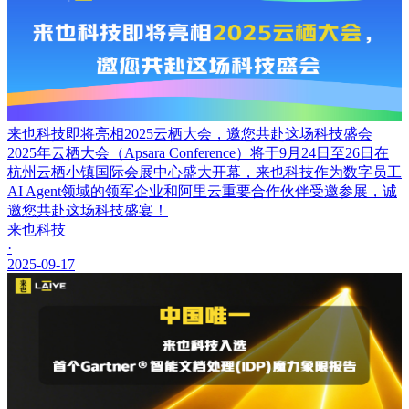
来也科技即将亮相2025云栖大会，邀您共赴这场科技盛会
2025年云栖大会（Apsara Conference）将于9月24日至26日在
杭州云栖小镇国际会展中心盛大开幕，来也科技作为数字员工
AI Agent领域的领军企业和阿里云重要合作伙伴受邀参展，诚
邀您共赴这场科技盛宴！
来也科技
·
2025-09-17