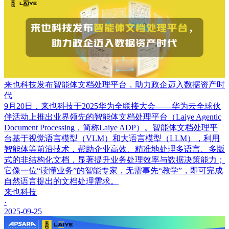
来也科技发布智能体文档处理平台，助力政企迈入数据资产时
代
9月20日，来也科技于2025华为全联接大会——华为云全球伙
伴活动上推出业界领先的智能体文档处理平台（Laiye Agentic
Document Processing，简称Laiye ADP）。智能体文档处理平
台基于视觉语言模型（VLM）和大语言模型（LLM），利用
智能体等前沿技术，帮助企业高效、精准地处理多语言、多版
式的非结构化文档，显著提升业务处理效率与数据决策能力；
它像一位“读懂业务”的智能专家，无需事先“教学”，即可完成
自然语言提出的文档处理需求。
来也科技
·
2025-09-25