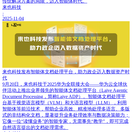
传统解决方案的局限，迈入智能体时代。
来也科技
·
2025-11-04
来也科技发布智能体文档处理平台，助力政企迈入数据资产时
代
9月20日，来也科技于2025华为全联接大会——华为云全球伙
伴活动上推出业界领先的智能体文档处理平台（Laiye Agentic
Document Processing，简称Laiye ADP）。智能体文档处理平
台基于视觉语言模型（VLM）和大语言模型（LLM），利用
智能体等前沿技术，帮助企业高效、精准地处理多语言、多版
式的非结构化文档，显著提升业务处理效率与数据决策能力；
它像一位“读懂业务”的智能专家，无需事先“教学”，即可完成
自然语言提出的文档处理需求。