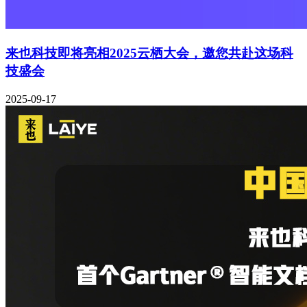
来也科技即将亮相2025云栖大会，邀您共赴这场科
技盛会
2025-09-17