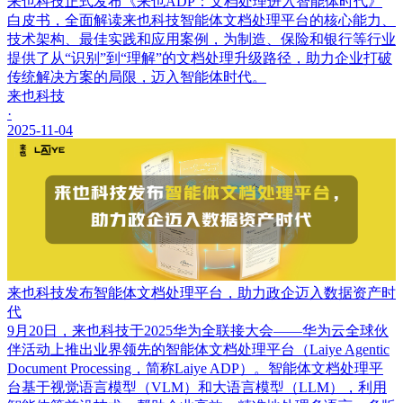
来也科技正式发布《来也ADP：文档处理进入智能体时代》
白皮书，全面解读来也科技智能体文档处理平台的核心能力、
技术架构、最佳实践和应用案例，为制造、保险和银行等行业
提供了从“识别”到“理解”的文档处理升级路径，助力企业打破
传统解决方案的局限，迈入智能体时代。
来也科技
·
2025-11-04
来也科技发布智能体文档处理平台，助力政企迈入数据资产时
代
9月20日，来也科技于2025华为全联接大会——华为云全球伙
伴活动上推出业界领先的智能体文档处理平台（Laiye Agentic
Document Processing，简称Laiye ADP）。智能体文档处理平
台基于视觉语言模型（VLM）和大语言模型（LLM），利用