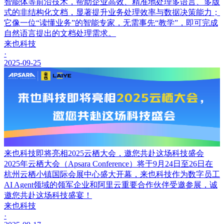
智能体等前沿技术，帮助企业高效、精准地处理多语言、多版
式的非结构化文档，显著提升业务处理效率与数据决策能力；
它像一位“读懂业务”的智能专家，无需事先“教学”，即可完成
自然语言提出的文档处理需求。
来也科技
·
2025-09-25
来也科技即将亮相2025云栖大会，邀您共赴这场科技盛会
2025年云栖大会（Apsara Conference）将于9月24日至26日在
杭州云栖小镇国际会展中心盛大开幕，来也科技作为数字员工
AI Agent领域的领军企业和阿里云重要合作伙伴受邀参展，诚
邀您共赴这场科技盛宴！
来也科技
·