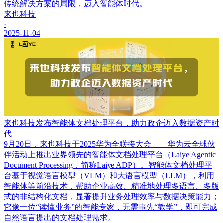
传统解决方案的局限，迈入智能体时代。
来也科技
·
2025-11-04
来也科技发布智能体文档处理平台，助力政企迈入数据资产时
代
9月20日，来也科技于2025华为全联接大会——华为云全球伙
伴活动上推出业界领先的智能体文档处理平台（Laiye Agentic
Document Processing，简称Laiye ADP）。智能体文档处理平
台基于视觉语言模型（VLM）和大语言模型（LLM），利用
智能体等前沿技术，帮助企业高效、精准地处理多语言、多版
式的非结构化文档，显著提升业务处理效率与数据决策能力；
它像一位“读懂业务”的智能专家，无需事先“教学”，即可完成
自然语言提出的文档处理需求。