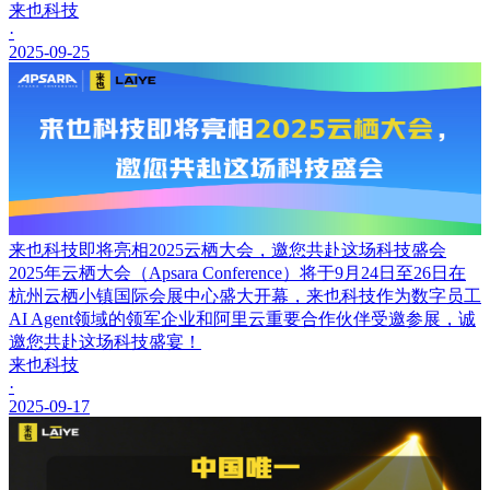
来也科技
·
2025-09-25
来也科技即将亮相2025云栖大会，邀您共赴这场科技盛会
2025年云栖大会（Apsara Conference）将于9月24日至26日在
杭州云栖小镇国际会展中心盛大开幕，来也科技作为数字员工
AI Agent领域的领军企业和阿里云重要合作伙伴受邀参展，诚
邀您共赴这场科技盛宴！
来也科技
·
2025-09-17