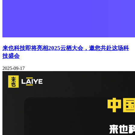
来也科技即将亮相2025云栖大会，邀您共赴这场科
技盛会
2025-09-17