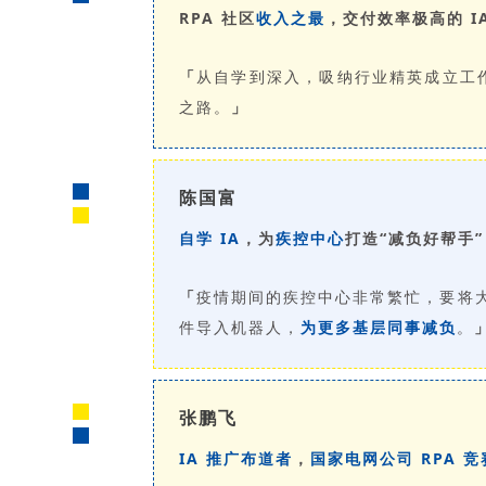
RPA 社区
收入之最
，交付效率极高的 I
「
从自学到深入，吸纳行业精英成立工
之路。
」
陈国富
自学 IA
，为
疾控中心
打造“减负好帮手”
「
疫情期间的疾控中心非常繁忙，要将大
件导入机器人，
为更多基层同事减负
。
张鹏飞
IA 推广布道者
，
国家电网公司 RPA 