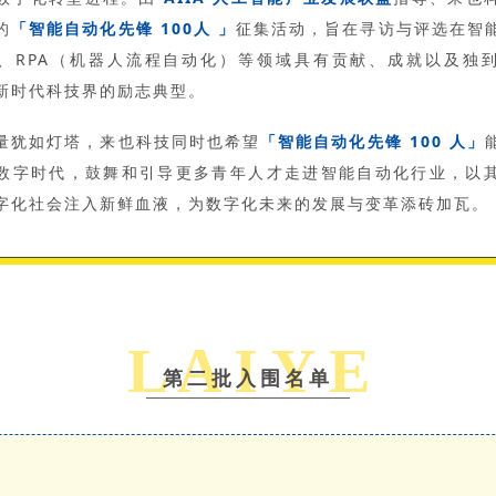
的
「智能自动化先锋 100人 」
征集活动，旨在寻访与评选在智
、RPA（机器人流程自动化）等领域具有贡献、成就以及独
新时代科技界的励志典型。
量犹如灯塔，来也科技同时也希望
「智能自动化先锋 100 人」
数字时代，鼓舞和引导更多青年人才走进智能自动化行业，以
字化社会注入新鲜血液，为数字化未来的发展与变革添砖加瓦。
L A I Y E
第二批入围名单