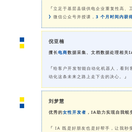
「
立足于基层县级供电企业重复性高、
》
微信公众号并授课，
3 个月时间内获得
倪亚楠
擅长
电商
数据采集、文档数据处理相关I
「
给客户开发智能自动化机器人，看到
动化这条未来之路上走下去的决心。
」
刘梦慧
优秀的
女性开发者
，IA助力实现自我蜕
「
IA 既是好朋友也是好帮手，让我