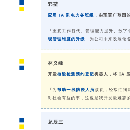
郭堃
应用 IA 到电力各班组
，实现
更广范围
「
重复工作替代、管理能力提升、数字军
现管理维度的升级
，为公司未来发展储
林义峰
开发
核酸检测预约登记
机器人，将 IA
「
为
帮助一线防疫人员
减负，经常忙到
对社会有益的事，这也是我开发最难忘
龙辰三