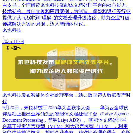
白皮书，全面解读来也科技智能体文档处理平台的核心能力、
技术架构、最佳实践和应用案例，为制造、保险和银行等行业
提供了从“识别”到“理解”的文档处理升级路径，助力企业打破
传统解决方案的局限，迈入智能体时代。
来也科技
·
2025-11-04
来也科技发布智能体文档处理平台，助力政企迈入数据资产时
代
9月20日，来也科技于2025华为全联接大会——华为云全球伙
伴活动上推出业界领先的智能体文档处理平台（Laiye Agentic
Document Processing，简称Laiye ADP）。智能体文档处理平
台基于视觉语言模型（VLM）和大语言模型（LLM），利用
智能体等前沿技术，帮助企业高效、精准地处理多语言、多版