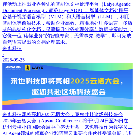
伴活动上推出业界领先的智能体文档处理平台（Laiye Agentic
Document Processing，简称Laiye ADP）。智能体文档处理平
台基于视觉语言模型（VLM）和大语言模型（LLM），利用
智能体等前沿技术，帮助企业高效、精准地处理多语言、多版
式的非结构化文档，显著提升业务处理效率与数据决策能力；
它像一位“读懂业务”的智能专家，无需事先“教学”，即可完成
自然语言提出的文档处理需求。
来也科技
·
2025-09-25
来也科技即将亮相2025云栖大会，邀您共赴这场科技盛会
2025年云栖大会（Apsara Conference）将于9月24日至26日在
杭州云栖小镇国际会展中心盛大开幕，来也科技作为数字员工
AI Agent领域的领军企业和阿里云重要合作伙伴受邀参展，诚