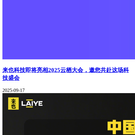
来也科技即将亮相2025云栖大会，邀您共赴这场科
技盛会
2025-09-17