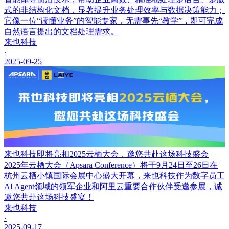
式的非结构化文档，显著提升业务处理效率与数据决策能力；
它像一位“读懂业务”的智能专家，无需事先“教学”，即可完成
自然语言提出的文档处理需求。
来也科技
·
2025-09-25
来也科技即将亮相2025云栖大会，邀您共赴这场科技盛会
2025年云栖大会（Apsara Conference）将于9月24日至26日在
杭州云栖小镇国际会展中心盛大开幕，来也科技作为数字员工
AI Agent领域的领军企业和阿里云重要合作伙伴受邀参展，诚
邀您共赴这场科技盛宴！
来也科技
·
2025-09-17