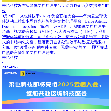
来也科技发布智能体文档处理平台，助力政企迈入数据资产时
代
9月20日，来也科技于2025华为全联接大会——华为云全球伙
伴活动上推出业界领先的智能体文档处理平台（Laiye Agentic
Document Processing，简称Laiye ADP）。智能体文档处理平
台基于视觉语言模型（VLM）和大语言模型（LLM），利用
智能体等前沿技术，帮助企业高效、精准地处理多语言、多版
式的非结构化文档，显著提升业务处理效率与数据决策能力；
它像一位“读懂业务”的智能专家，无需事先“教学”，即可完成
自然语言提出的文档处理需求。
来也科技
·
2025-09-25