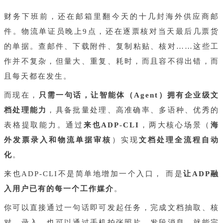
财务下班前，还在邮箱里翻今天的十几封海外供应商邮
件。物流单证员晚上9点，还在逐票核对当天最后几票货
的单据。查邮件、下载附件、复制粘贴、核对……这些工
作并不复杂，但量大、重复、耗时，而且容不得出错，而
且每天都在发生。
而现在，
只需一句话，让智能体（Agent）拥有企业级文
档处理能力
，具备批量处理、高准确率、多语种、优秀的
表格提取能力。通过
来也ADP-CLI
，两大核心场景（
海
外发票录入和物流单据审核
）实现
文档处理全流程自动
化
。
来也ADP-CLI不是简单地增加一个入口， 而是
让ADP融
入用户已有的每一个工作媒介
。
你可以直接通过一句话即可发起任务，完成文档抽取、核
对、录入。也可以通过手机拍张照片、发段消息，就能完