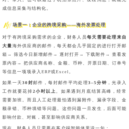
成信息采集与结构化。
场景一：企业的跨境采购——海外发票处理
对于有跨境采购需求的企业，财务人员
每天需要处理来自
大量
海外供应商的邮件，每天都会几乎固定的进行打开邮
箱→ 筛选今日新增邮件→ 逐封打开→ 下载附件→ 查看发
票内容→ 把供应商名称、金额、币种、开票日期、订单号
等信息一项项录入ERP或Excel。
如果一天
30封
邮件，每封邮件平均处理
3–5分钟
，光录入
工作就要花掉
2小时以上
。如果遇到月底结算高峰，经常
需要加班。而且人工处理最怕遇到漏附件、漏录字段、金
额录错、币种填错等问题。这些问题一旦发生，后面可能
影响付款、对账，甚至影响供应商关系。
现在，财务人员只需要在客户端智能体里说一句：