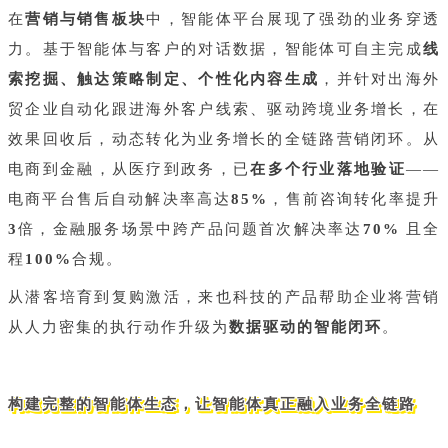
在
营销与销售板块
中，智能体平台展现了强劲的业务穿透
力。基于智能体与客户的对话数据，智能体可自主完成
线
索挖掘、触达策略制定、个性化内容生成
，并针对出海外
贸企业自动化跟进海外客户线索、驱动跨境业务增长，在
效果回收后，动态转化为业务增长的全链路营销闭环。从
电商到金融，从医疗到政务，已
在多个行业落地验证
——
电商平台售后自动解决率高达
85%
，售前咨询转化率提升
3
倍，金融服务场景中跨产品问题首次解决率达
70%
且全
程
100%
合规。
从潜客培育到复购激活，来也科技的产品帮助企业将营销
从人力密集的执行动作升级为
数据驱动的智能闭环
。
构建完整的智能体生态，让智能体真正融入业务全链路