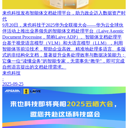
来也科技发布智能体文档处理平台，助力政企迈入数据资产时
代
9月20日，来也科技于2025华为全联接大会——华为云全球伙
伴活动上推出业界领先的智能体文档处理平台（Laiye Agentic
Document Processing，简称Laiye ADP）。智能体文档处理平
台基于视觉语言模型（VLM）和大语言模型（LLM），利用
智能体等前沿技术，帮助企业高效、精准地处理多语言、多版
式的非结构化文档，显著提升业务处理效率与数据决策能力；
它像一位“读懂业务”的智能专家，无需事先“教学”，即可完成
自然语言提出的文档处理需求。
来也科技
·
2025-09-25