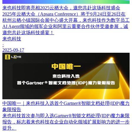
来也科技即将亮相2025云栖大会，邀您共赴这场科技盛会
2025年云栖大会（Apsara Conference）将于9月24日至26日在
杭州云栖小镇国际会展中心盛大开幕，来也科技作为数字员工
AI Agent领域的领军企业和阿里云重要合作伙伴受邀参展，诚
邀您共赴这场科技盛宴！
来也科技
·
2025-09-17
中国唯一｜来也科技入选首个Gartner®智能文档处理(IDP)魔力
象限报告
来也科技首次参与即入选Gartner®智能文档处理(IDP)魔力象限
报告，标志着来也科技在企业自动化领域扩展影响力的进一步
提升。