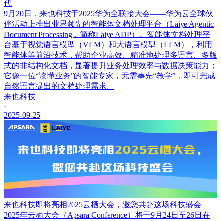
代
9月20日，来也科技于2025华为全联接大会——华为云全球伙
伴活动上推出业界领先的智能体文档处理平台（Laiye Agentic
Document Processing，简称Laiye ADP）。智能体文档处理平
台基于视觉语言模型（VLM）和大语言模型（LLM），利用
智能体等前沿技术，帮助企业高效、精准地处理多语言、多版
式的非结构化文档，显著提升业务处理效率与数据决策能力；
它像一位“读懂业务”的智能专家，无需事先“教学”，即可完成
自然语言提出的文档处理需求。
来也科技
·
2025-09-25
来也科技即将亮相2025云栖大会，邀您共赴这场科技盛会
2025年云栖大会（Apsara Conference）将于9月24日至26日在