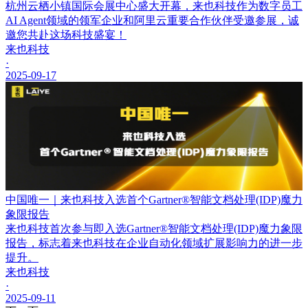
杭州云栖小镇国际会展中心盛大开幕，来也科技作为数字员工
AI Agent领域的领军企业和阿里云重要合作伙伴受邀参展，诚
邀您共赴这场科技盛宴！
来也科技
·
2025-09-17
中国唯一｜来也科技入选首个Gartner®智能文档处理(IDP)魔力
象限报告
来也科技首次参与即入选Gartner®智能文档处理(IDP)魔力象限
报告，标志着来也科技在企业自动化领域扩展影响力的进一步
提升。
来也科技
·
2025-09-11