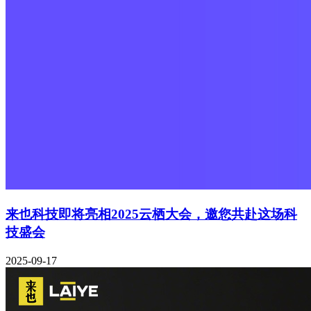
来也科技即将亮相2025云栖大会，邀您共赴这场科
技盛会
2025-09-17