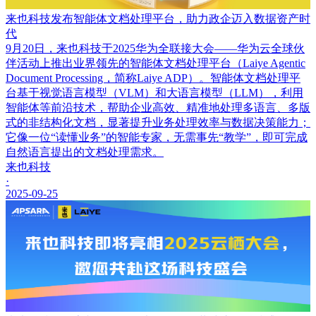
来也科技发布智能体文档处理平台，助力政企迈入数据资产时
代
9月20日，来也科技于2025华为全联接大会——华为云全球伙
伴活动上推出业界领先的智能体文档处理平台（Laiye Agentic
Document Processing，简称Laiye ADP）。智能体文档处理平
台基于视觉语言模型（VLM）和大语言模型（LLM），利用
智能体等前沿技术，帮助企业高效、精准地处理多语言、多版
式的非结构化文档，显著提升业务处理效率与数据决策能力；
它像一位“读懂业务”的智能专家，无需事先“教学”，即可完成
自然语言提出的文档处理需求。
来也科技
·
2025-09-25