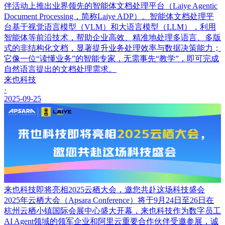
伴活动上推出业界领先的智能体文档处理平台（Laiye Agentic
Document Processing，简称Laiye ADP）。智能体文档处理平
台基于视觉语言模型（VLM）和大语言模型（LLM），利用
智能体等前沿技术，帮助企业高效、精准地处理多语言、多版
式的非结构化文档，显著提升业务处理效率与数据决策能力；
它像一位“读懂业务”的智能专家，无需事先“教学”，即可完成
自然语言提出的文档处理需求。
来也科技
·
2025-09-25
来也科技即将亮相2025云栖大会，邀您共赴这场科技盛会
2025年云栖大会（Apsara Conference）将于9月24日至26日在
杭州云栖小镇国际会展中心盛大开幕，来也科技作为数字员工
AI Agent领域的领军企业和阿里云重要合作伙伴受邀参展，诚