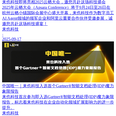
来也科技即将亮相2025云栖大会，邀您共赴这场科技盛会
2025年云栖大会（Apsara Conference）将于9月24日至26日在
杭州云栖小镇国际会展中心盛大开幕，来也科技作为数字员工
AI Agent领域的领军企业和阿里云重要合作伙伴受邀参展，诚
邀您共赴这场科技盛宴！
来也科技
·
2025-09-17
中国唯一｜来也科技入选首个Gartner®智能文档处理(IDP)魔力
象限报告
来也科技首次参与即入选Gartner®智能文档处理(IDP)魔力象限
报告，标志着来也科技在企业自动化领域扩展影响力的进一步
提升。
来也科技