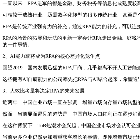
一直以来，RPA进军的都是金融、财务税务等信息化成熟度较
可相较于成熟行业，亟需数字化转型的很多传统行业，甚至是
RPA是传统产业强有力的补充，通过RPA能力的补充，可以
RPA的场景的拓展和玩法的更新一定会让RPA走出金融、财税
的一件事情。
2、AI能力或将成为RPA的核心差异化竞争点
回望2019，国内发展迅猛的RPA厂商，几乎都离不开人工智能
这些拥有AI自研能力的公司率先把RPA与AI结合起来，希望通过
3、人效比考量将决定RPA的未来发展
近两年，中国企业市场一直在强调，增量市场向存量市场转型
然而，当前显而易见的趋势是，中国市场人口红利正在逐步消
在这种背景下，ToB热潮才会兴起，中国企业市场才会认可企
当前更多企业仍然更加看重获客增长的事情。即便增量市场已