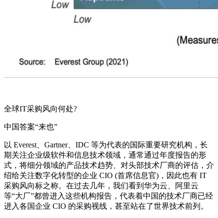
全球IT采购风向何处?
中国答案“来也”
以 Everest、Gartner、IDC 等为代表的国际重要研究机构，长
期关注企业级软件和信息技术领域，通常通过年度报告的形
式，将细分领域的产品技术趋势、对头部技术厂商的评估，介
绍给关注数字化转型的企业 CIO (首席信息官)，因此也有 IT
采购风向标之称。在过去几年，我们看到华为云、阿里云
等“大厂”都曾进入这些机构报告，代表着中国的技术厂商已经
进入各国企业 CIO 的采购视线，甚至站在了世界技术前列。