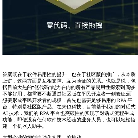
答案既在于软件易用性的提升，也在于社区版的推广，从本质
上讲，这两方面是互相支撑、互为验证的关系。也就是说，包
括目前大热的“低代码”能力在内的所有产品易用性探索到底够
不够好用，都需要不断通过社区版在平民开发者一侧验证;而
想要形成平民开发者的规模，首先也需要足够易用的 RPA 平
台，特别是社区版产品。在来也科技，目前基于我们的对话式
AI 技术，我们的 RPA 平台也突破性的实现了对话式流程生成
功能，即便没有任何软件技术经验的业务人员，也可以轻松搭
建一个机器人助手。
大型企业的智能自动化实践，将推动