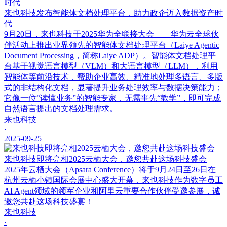
来也科技发布智能体文档处理平台，助力政企迈入数据资产时
代
9月20日，来也科技于2025华为全联接大会——华为云全球伙
伴活动上推出业界领先的智能体文档处理平台（Laiye Agentic
Document Processing，简称Laiye ADP）。智能体文档处理平
台基于视觉语言模型（VLM）和大语言模型（LLM），利用
智能体等前沿技术，帮助企业高效、精准地处理多语言、多版
式的非结构化文档，显著提升业务处理效率与数据决策能力；
它像一位“读懂业务”的智能专家，无需事先“教学”，即可完成
自然语言提出的文档处理需求。
来也科技
·
2025-09-25
来也科技即将亮相2025云栖大会，邀您共赴这场科技盛会
2025年云栖大会（Apsara Conference）将于9月24日至26日在
杭州云栖小镇国际会展中心盛大开幕，来也科技作为数字员工
AI Agent领域的领军企业和阿里云重要合作伙伴受邀参展，诚
邀您共赴这场科技盛宴！
来也科技
·