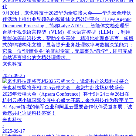
来也科技发布智能体文档处理平台，助力政企迈入数据资产时
代
9月20日，来也科技于2025华为全联接大会——华为云全球伙
伴活动上推出业界领先的智能体文档处理平台（Laiye Agentic
Document Processing，简称Laiye ADP）。智能体文档处理平
台基于视觉语言模型（VLM）和大语言模型（LLM），利用
智能体等前沿技术，帮助企业高效、精准地处理多语言、多版
式的非结构化文档，显著提升业务处理效率与数据决策能力；
它像一位“读懂业务”的智能专家，无需事先“教学”，即可完成
自然语言提出的文档处理需求。
来也科技
·
2025-09-25
来也科技即将亮相2025云栖大会，邀您共赴这场科技盛会
2025年云栖大会（Apsara Conference）将于9月24日至26日在
杭州云栖小镇国际会展中心盛大开幕，来也科技作为数字员工
AI Agent领域的领军企业和阿里云重要合作伙伴受邀参展，诚
邀您共赴这场科技盛宴！
来也科技
·
2025-09-17