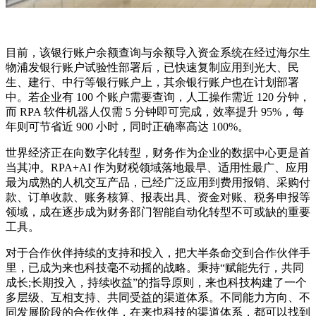
目前，该银行账户余额查询与余额导入资金系统在经过海尔生
物浦发银行账户试验性部署后，已快速复制应用到光大、民
生、建行、中行等银行账户上，其余银行账户也在计划部署
中。若企业有 100 个账户需要查询，人工操作需近 120 分钟，
而 RPA 软件机器人仅需 5 分钟即可完成，效率提升 95%，每
年则可节省近 900 小时，同时正确率高达 100%。
世界经济正在向数字化转型，财务作为企业的数据中心更是首
当其冲。RPA+AI 作为财税领域落地最早、适用性最广、应用
最为成熟的人机交互产品，已经广泛应用到费用报销、采购付
款、订单收款、账务核算、报表出具、资金对账、税务申报等
领域，成在逐步成为财务部门智能自动化转型不可或缺的重要
工具。
对于合作伙伴持续的支持和投入，把大半条命交到合作伙伴手
里，已成为来也科技毫不动摇的战略。秉持“赋能先行，共同
成长;长期投入，持续收益”的指导原则，来也科技构建了一个
多层级、互相支持、共同受益的渠道体系。不同能力方向、不
同发展阶段的合作伙伴，在来也科技的渠道体系，都可以找到