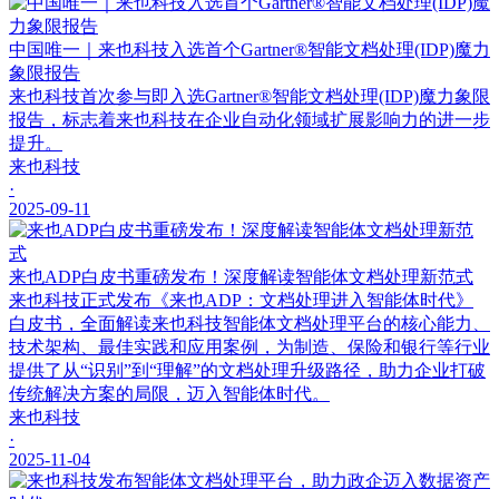
中国唯一｜来也科技入选首个Gartner®智能文档处理(IDP)魔力
象限报告
来也科技首次参与即入选Gartner®智能文档处理(IDP)魔力象限
报告，标志着来也科技在企业自动化领域扩展影响力的进一步
提升。
来也科技
·
2025-09-11
来也ADP白皮书重磅发布！深度解读智能体文档处理新范式
来也科技正式发布《来也ADP：文档处理进入智能体时代》
白皮书，全面解读来也科技智能体文档处理平台的核心能力、
技术架构、最佳实践和应用案例，为制造、保险和银行等行业
提供了从“识别”到“理解”的文档处理升级路径，助力企业打破
传统解决方案的局限，迈入智能体时代。
来也科技
·
2025-11-04